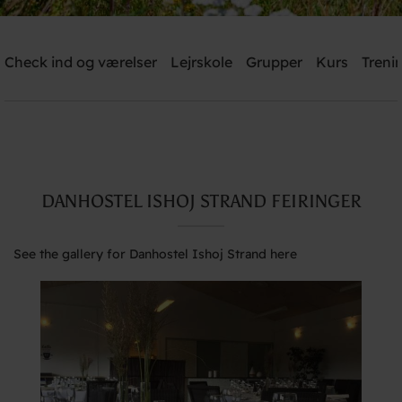
Danhostel Ishoj Strand
Check ind og værelser
Lejrskole
Grupper
Kurs
Trenin
Need help? Ring:
+45 4353 5015
Søg
DANHOSTEL ISHOJ STRAND FEIRINGER
See the gallery for Danhostel Ishoj Strand here