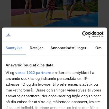
Samtykke
Detaljer
Annonceindstillinger
Om
Lejrskole
Vælger du Ishøj Strand som destination for klassens lejrskoleophold, har du
Ansvarlig brug af dine data
valgt helt rigtigt. Vandrerhjemmet ligger trygt og flot placeret i grønne
omgivelser tæt ved strand og vand, og alligevel kun 20 minutters kørsel med
Vi og
vores 1022 partnere
ønsker dit samtykke til at
S-tog til København - I dagtimerne kører S-toget, hvert tiende minut mod
anvende cookies og indsamle persondata om IP-
København. Vi har 1500m2 aktivitetsplads med lege- og spilleredskaber for
adresse, ID og din browser til præferencer, statistik og
både små og store.
marketingformål. Disse oplysninger videregives til vores
Værelserne er moderne og rummelige. Maden er veltillavet, sund og rigelig
samarbejdspartnere, der opbevarer og tilgår oplysninger
er selvfølgelig tilpasset forskellige behov, alt efter aldersklasse, præferencer
på din enhed for at vise dig målrettede annoncer, levere
og kultur til både børn og voksne. Du kan vælge mellem 1/2 og 1/1 pension
tilpasset indhold, foretage annonce- og indholdsmåling,
alt efter, hvad der er praktisk for Jer. Ved reservation får du en folder med tur