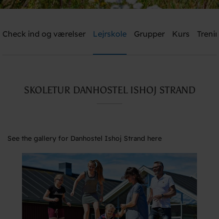
Check ind og værelser
Lejrskole
Grupper
Kurs
Trenin
Send me an offer
Danhostel Ishoj Strand
SKOLETUR DANHOSTEL ISHOJ STRAND
Need help? Ring:
+45 4353 5015
See the gallery for Danhostel Ishoj Strand here