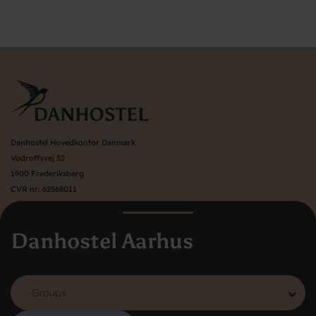
Danhostel Hovedkontor Danmark
Vodroffsvej 32
1900 Frederiksberg
CVR nr: 62568011
Om Danhostel
Danhostel Aarhus
Värt att veta
Boka hostel i utlandet
Organisation (huvudkontor)
Danhostels i Köpenhamn