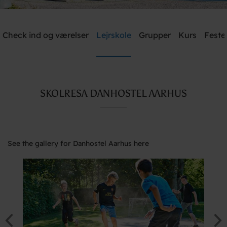
Check ind og værelser
Lejrskole
Grupper
Kurs
Feste
Send me an offer
Danhostel Aarhus
SKOLRESA DANHOSTEL AARHUS
Need help? Ring:
+45 8621 2120
See the gallery for Danhostel Aarhus here