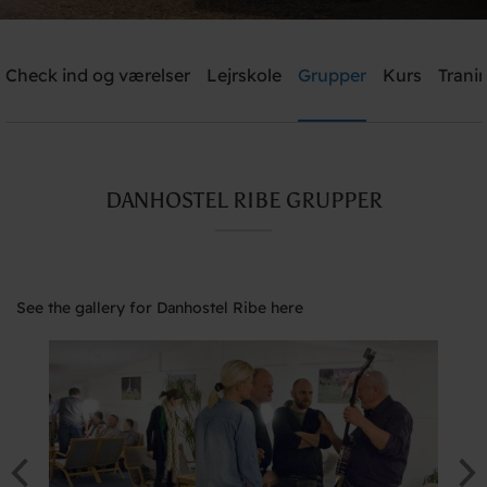
Check ind og værelser
Lejrskole
Grupper
Kurs
Trani
Send me an offer
Danhostel Ribe
DANHOSTEL RIBE GRUPPER
Need help? Ring:
+45 7542 0620
See the gallery for Danhostel Ribe here