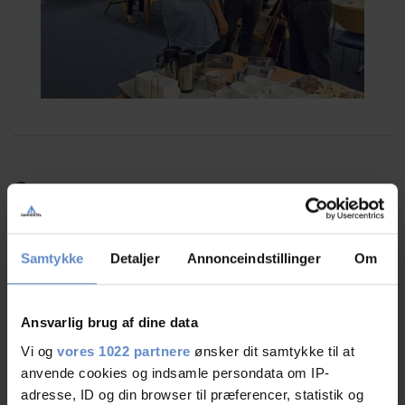
Grupper
Midt i Danmarks ældste by og tæt på Nationalpark Vadehavet ligger
Danhostel Ribe.
Samtykke
Detaljer
Annonceindstillinger
Om
Her kan jeres gruppe – uanset alder og interesse - nyde et ophold midt i den
rare og hyggelige stemning, der hersker både på vandrerhjemmet og i Ribe
by.
Ansvarlig brug af dine data
Vi og
vores 1022 partnere
ønsker dit samtykke til at
Hvad enten jeres ophold tager udgangspunkt i aktiviteter ude af huset, i
anvende cookies og indsamle persondata om IP-
sportshallen (vi har bl.a. én af Danmarks bedste klatrevægge) eller i et
mødelokale på vandrerhjemmet, er vi samtidig behjælpelige med praktiske
adresse, ID og din browser til præferencer, statistik og