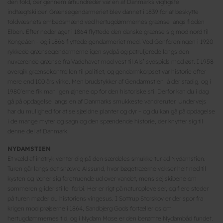
den told, der gennem århundreder var en af Danmarks vigtigste
indtægtskilder. Grænsegendarmeriet blev dannet i 1839 for at beskytte
toldvæsnets embedsmænd ved hertugdømmernes grænse langs floden
Elben. Efter nederlaget i 1864 flyttede den danske grænse sig mod nord til
Kongeåen - og i 1866 flyttede gendarmeriet med. Ved Genforeningen i 1920
rykkede grænsegendarmerne igen sydpå og patruljerede langs den
nuværende grænse fra Vadehavet mod vest til Als’ sydspids mod øst. I 1958
overgik grænsekontrollen til politiet, og gendarmkorpset var historie efter
mere end 100 års virke. Men brudstykker af Gendarmstien lå der stadig, og i
1980’erne fik man igen øjnene op for den historiske sti. Derfor kan du i dag
gå på opdagelse langs en af Danmarks smukkeste vandreruter. Undervejs
har du mulighed for at se sjældne planter og dyr – og du kan gå på opdagelse
i de mange myter og sagn og den spændende historie, der knytter sig til
denne del af Danmark.
NYDAMSTIEN
Et væld af indtryk venter dig på den særdeles smukke tur ad Nydamstien.
Turen går langs det snævre Alssund, hvor bøgetræerne vokser helt ned til
kysten og læner sig faretruende ud over vandet, mens sejlskibene om
sommeren glider stille forbi. Her er rigt på naturoplevelser, og flere steder
på turen møder du historiens vingesus. I Sottrup Storskov er der spor fra
krigen mod prøjserne i 1864, Sandbjerg Gods fortæller os om
hertugdømmernes tid, og i Nydam Mose er den berømte Nydambåd fundet.