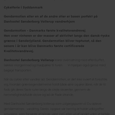
Cykelferie i Syddanmark
Gendarmstien eller en af de andre stier er basen perfekt på
Danhostel Sønderborg Vollerup vandrerhjem
Gendarmstien - Danmarks første kvalitetsvandrevej
Hen over vinteren er der masser af aktivitet langs den dansk-tyske
grænse i Sønderjylland. Gendarmstien bliver toptunet, så den
senere i år kan blive Danmarks første certificerede
Kvalitetsvandrevej.
Danhostel Sønderborg Vollerup
klarer overnatning med aftenbuffet,
lækker morgenmad og madpakke til turen. Vi hjælper også gerne med
bagage transporten.
Når du cykler eller vandrer ad Gendarmstien, er det ikke svært at forestille
sig, hvordan grænsegendarmerne holdt både øjne og ører åbne, når de til
fods gik deres faste ruter langs de stejle skrænter, gennem de
hemmelighedsfulde skove og ad de flade strande.
Med Danhostel Sønderborg Vollerup som udgangspunkt vil Du opleve
gendarmernes vandring. Deres opgave var nemlig at holde udkig efter
smuglere, som forsøgte at bringe varer ind i eller ud af landet uden at betale