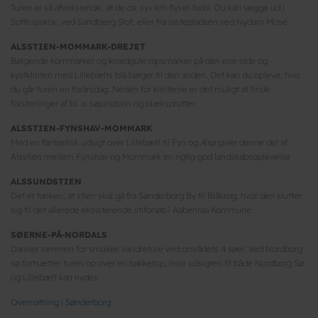
Turen er så afvekslende, at de ca. syv km flyver forbi. Du kan lægge ud i
Sottrupskov, ved Sandbjerg Slot, eller fra rastepladsen ved Nydam Mose.
ALSSTIEN-MOMMARK-DREJET
Bølgende kornmarker og knaldgule rapsmarker på den ene side og
kystklinten med Lillebælts blå bølger til den anden. Det kan du opleve, hvis
du går turen en forårsdag. Neden for klinterne er det muligt at finde
forsteninger af bl. a. søpindsvin og blæksprutter.
ALSSTIEN-FYNSHAV-MOMMARK
Med en fantastisk udsigt over Lillebælt til Fyn og Ærø giver denne del af
Alsstien mellem Fynshav og Mommark en rigtig god landskabsoplevelse
ALSSUNDSTIEN
Det er tanken, at stien skal gå fra Sønderborg By til Blåkrog, hvor den slutter
sig til det allerede eksisterende stiforløb i Aabenraa Kommune.
SØERNE-PÅ-NORDALS
Danner rammen for smukke vandreture ved områdets 4 søer. Ved Nordborg
sø fortsætter turen op over en bakketop, hvor udsigten til både Nordborg Sø
og Lillebælt kan nydes.
Overnatning i Sønderborg