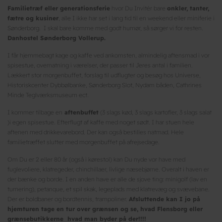
Familietræf eller generationsferie
hvor Du Invitér bare
onkler, tanter,
fætre og kusiner
, alle I ikke har set i lang tid til en weekend eller miniferie i
Sønderborg. I skal bare komme med godt humør, så sørger vi for resten.
Danhostel Sønderborg Vollerup.
I får hjemmebagt kage og kaffe ved ankomsten, almindelig aftensmad i vor
spisestue, overnatning i værelser, der passer til Jeres antal i familien.
Lækkert stor morgenbuffet, forslag til udflugter og besøg hos Universe,
Historiskcenter Dybbølbanke, Sønderborg Slot, Nydam båden, Cathrines
Minde Teglværksmuseum ect.
I kommer tilbage en
aftenbuffet
(3 slags kød, 3 slags kartofler, 3 slags salat
)i egen spisestue. Efterflugt af kaffe med noget sødt. I har stuen hele
aftenen med drikkevarebord. Der kan også bestilles natmad. Hele
familietræffet slutter med morgenbuffet på afrejsedage.
Om Du er 2 eller 80 år (også i kørestol) kan Du nyde vor have med
fuglevoliere, klatregeder, chinchillaer, livlige næsebjørne. Overalt i haven er
der bænke og borde. I en anden have er alle de sjove ting: minigolf (lav en
turnering), petanque, et spil skak, legeplads med klatrevæg og svævebane.
Der er boldbaner og bordtennis, trampoliner.
Afsluttende kan I jo på
hjemturen tage en tur over grænsen og se, hvad Flensborg eller
grænsebutikkerne hvad man byder på der!!!!