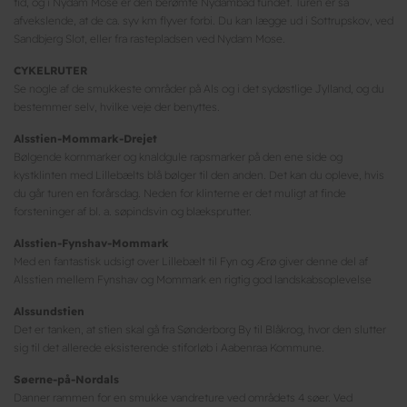
tid, og i Nydam Mose er den berømte Nydambåd fundet. Turen er så
afvekslende, at de ca. syv km flyver forbi. Du kan lægge ud i Sottrupskov, ved
Sandbjerg Slot, eller fra rastepladsen ved Nydam Mose.
CYKELRUTER
Se nogle af de smukkeste områder på Als og i det sydøstlige Jylland, og du
bestemmer selv, hvilke veje der benyttes.
Alsstien-Mommark-Drejet
Bølgende kornmarker og knaldgule rapsmarker på den ene side og
kystklinten med Lillebælts blå bølger til den anden. Det kan du opleve, hvis
du går turen en forårsdag. Neden for klinterne er det muligt at finde
forsteninger af bl. a. søpindsvin og blæksprutter.
Alsstien-Fynshav-Mommark
Med en fantastisk udsigt over Lillebælt til Fyn og Ærø giver denne del af
Alsstien mellem Fynshav og Mommark en rigtig god landskabsoplevelse
Alssundstien
Det er tanken, at stien skal gå fra Sønderborg By til Blåkrog, hvor den slutter
sig til det allerede eksisterende stiforløb i Aabenraa Kommune.
Søerne-på-Nordals
Danner rammen for en smukke vandreture ved områdets 4 søer. Ved