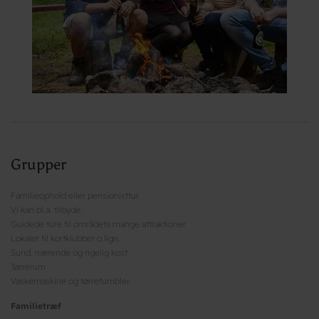
Grupper
Familieophold eller pensionisttur
Vi kan bl.a. tilbyde:
Guidede ture til områdets mange attraktioner
Lokaler til kortklubber o.lign.
Sund, nærende og rigelig kost
Tørrerum
Vaskemaskine og tørretumbler
Familietræf