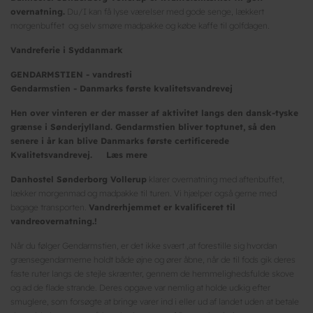
overnatning.
Du/I kan få lyse værelser med gode senge, lækkert
morgenbuffet og selv smøre madpakke og købe kaffe til golfdagen.
Vandreferie i Syddanmark
GENDARMSTIEN - vandresti
Gendarmstien - Danmarks første kvalitetsvandrevej
Hen over vinteren er der masser af aktivitet langs den dansk-tyske
grænse i Sønderjylland. Gendarmstien bliver toptunet, så den
senere i år kan blive Danmarks første certificerede
Kvalitetsvandrevej. Læs mere
Danhostel Sønderborg Vollerup
klarer overnatning med aftenbuffet,
lækker morgenmad og madpakke til turen. Vi hjælper også gerne med
bagage transporten.
Vandrerhjemmet er kvalificeret til
vandreovernatning.!
Når du følger Gendarmstien, er det ikke svært ,at forestille sig hvordan
grænsegendarmerne holdt både øjne og ører åbne, når de til fods gik deres
faste ruter langs de stejle skrænter, gennem de hemmelighedsfulde skove
og ad de flade strande. Deres opgave var nemlig at holde udkig efter
smuglere, som forsøgte at bringe varer ind i eller ud af landet uden at betale