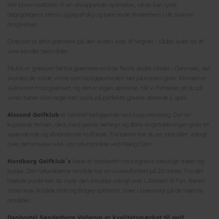
Hér bliver matchen til en afslappende oplevelse, så du kan ryste
dagligdagens stress og jag af dig og bare nyde tilværelsen i de skønne
omgivelser.
Græsset er altid grønnere på den anden side af hegnet - sådan lyder en af
vore kendte talemåder.
På Als er græsset faktisk grønnere end de fleste andre steder i Danmark, det
skyldes de milde vintre som beliggenheden tæt på kysten giver. Klimaet er
skånsomt mod græsset, og det er ingen aprilsnar, når vi fortæller, at du på
vores baner som regel kan spille på perfekte greens allerede 1. april.
Alssund Golfklub
er centralt beliggende ved Augustenborg. Det let
kuperede terræn, dels med gamle læhegn og åbne engstrækninger giver et
spændende og afvekslende hulforløb. Fra banen har du en storslået udsigt
over det smukke våd- og naturområde ved Mjang Dam.
Nordborg Golfklub´s
bane er beplantet med egnens naturlige træer og
buske. Det naturskønne område har en niveauforskel på 20 meter. Fra det
højeste punkt kan du nyde den smukke udsigt over Lillebælt til Fyn. Banen
stiller krav til både elite og Bogey spilleren. Især i blæsevejr på de højeste
områder.
Danhostel Sønderborg Vollerup er kvalitetsmærket til golf