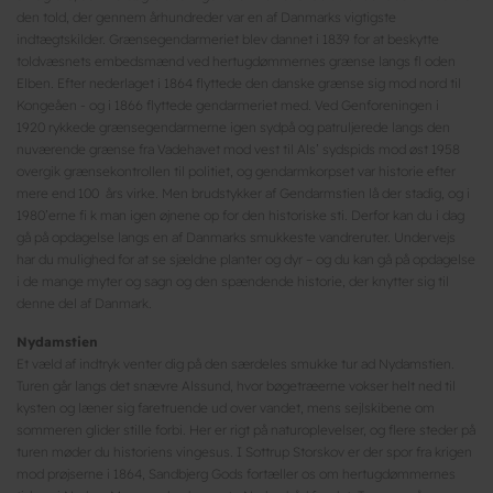
den told, der gennem århundreder var en af Danmarks vigtigste
indtægtskilder. Grænsegendarmeriet blev dannet i 1839 for at beskytte
toldvæsnets embedsmænd ved hertugdømmernes grænse langs fl oden
Elben. Efter nederlaget i 1864 flyttede den danske grænse sig mod nord til
Kongeåen - og i 1866 flyttede gendarmeriet med. Ved Genforeningen i
1920 rykkede grænsegendarmerne igen sydpå og patruljerede langs den
nuværende grænse fra Vadehavet mod vest til Als’ sydspids mod øst 1958
overgik grænsekontrollen til politiet, og gendarmkorpset var historie efter
mere end 100 års virke. Men brudstykker af Gendarmstien lå der stadig, og i
1980’erne fi k man igen øjnene op for den historiske sti. Derfor kan du i dag
gå på opdagelse langs en af Danmarks smukkeste vandreruter. Undervejs
har du mulighed for at se sjældne planter og dyr – og du kan gå på opdagelse
i de mange myter og sagn og den spændende historie, der knytter sig til
denne del af Danmark.
Nydamstien
Et væld af indtryk venter dig på den særdeles smukke tur ad Nydamstien.
Turen går langs det snævre Alssund, hvor bøgetræerne vokser helt ned til
kysten og læner sig faretruende ud over vandet, mens sejlskibene om
sommeren glider stille forbi. Her er rigt på naturoplevelser, og flere steder på
turen møder du historiens vingesus. I Sottrup Storskov er der spor fra krigen
mod prøjserne i 1864, Sandbjerg Gods fortæller os om hertugdømmernes