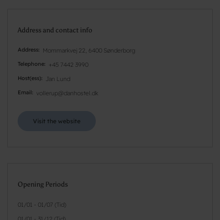
Address and contact info
Address
Mommarkvej 22, 6400 Sønderborg
Telephone
+45 7442 3990
Host(ess)
Jan Lund
Email
vollerup@danhostel.dk
Visit the website
Opening Periods
01/01 - 01/07 (Tid)
01/01 - 31/12 (Tid)