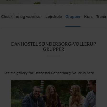
Check ind og værelser
Lejrskole
Grupper
Kurs
Trani
Send me an offer
Danhostel Sønderborg-Vollerup
DANHOSTEL SØNDERBORG-VOLLERUP
Need help? Ring:
+45 7442 3990
GRUPPER
See the gallery for Danhostel Sønderborg-Vollerup here