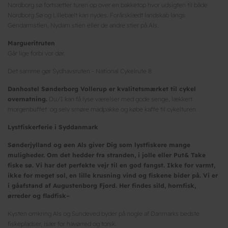
Nordborg sø fortsætter turen op over en bakketop hvor udsigten til både
Nordborg Sø og Lillebælt kan nydes. Forårsklædt landskab langs
Gendarmstien, Nydam stien eller de andre stier på Als.
Margueritruten
Går lige forbi vor dør.
Det samme gør Sydhavsruten - National Cykelrute 8
Danhostel Sønderborg Vollerup er kvalitetsmærket til cykel
overnatning.
Du/I kan få lyse værelser med gode senge, lækkert
morgenbuffet og selv smøre madpakke og købe kaffe til cykelturen.
Lystfiskerferie i Syddanmark
Sønderjylland og øen Als giver Dig som lystfiskere mange
muligheder. Om det hedder fra stranden, i jolle eller Put& Take
fiske sø. Vi har det perfekte vejr til en god fangst. Ikke for varmt,
ikke for meget sol, en lille krusning vind og fiskene bider på. Vi er
i gåafstand af Augustenborg Fjord. Her findes sild, hornfisk,
ørreder og fladfisk–
Kysten omkring Als og Sundeved byder på nogle af Danmarks bedste
fiskepladser, især for havørred og torsk.