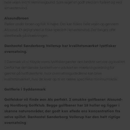
hele vejen ind til Vemmingbund. Som regel et godt sted om foråret og ved
let vestenvind.
Alssundbroen
Parker under broen og fisk til højre. Der kan fiskes hele vejen op gennem
Alssund. Et dejligt sted at fiske specielt i let østenvind. Der fanges ofte
steelheads på strækningen.
Danhostel Sønderborg Vollerup har kvalitetsmærket lystfisker
overnatning.
I Danmark vil vi tilbyde vores lystfiskergæster den bedste service og kvalitet.
Derfor har det danske turisterhverv udviklet en mærkningsordning for
gæster på lystfiskerferie, hvor overnatningsstederne kan blive
kvalitetsmærket, hvis de lever op til en række specifikke minimumskrav.
Golfferie i Syddanmark
Golfelsker vil finde øen Als perfekt. 2 smukke golfbaner: Alssund-
og Nordborg Golfklub. Begge golfbaner har 18 huller og ligger i
skønne naturområder, der godt kan aflede ens koncentration fra
selve spillet. Danhostel Sønderborg Vollerup har den helt rigtige
overnatning