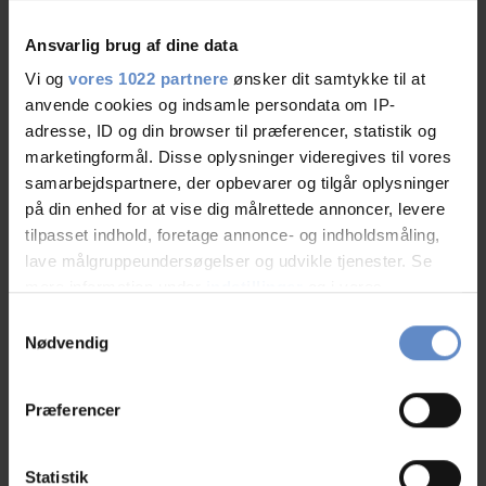
Ansvarlig brug af dine data
Maks. antal konferencedeltagere
80
Vi og
vores 1022 partnere
ønsker dit samtykke til at
anvende cookies og indsamle persondata om IP-
Number of rooms with bath and/or toilet
26
adresse, ID og din browser til præferencer, statistik og
marketingformål. Disse oplysninger videregives til vores
samarbejdspartnere, der opbevarer og tilgår oplysninger
Number of rooms with no bathroom and/or toilet
0
på din enhed for at vise dig målrettede annoncer, levere
tilpasset indhold, foretage annonce- og indholdsmåling,
lave målgruppeundersøgelser og udvikle tjenester. Se
Pris
mere information under
indstillinger
og i vores
persondatapolitik. Du kan altid trække dit samtykke
Samtykkevalg
tilbage eller ændre indstillinger fra vores
Nødvendig
Dagsmøde (gruppepriser)
495 Dkr
"Cookiedeklaration", eller ved at trykke på "Privacy
trigger" ikonet.
Præferencer
Heldagsmøde
790 Dkr
Hvis du tillader det, vil vi også gerne:
Indsamle præcise oplysninger om din placering,
Statistik
Mødedøgn enkeltværelse
1 650 Dkr