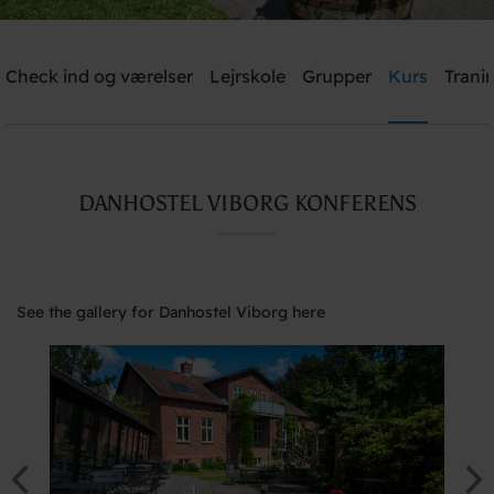
Check ind og værelser
Lejrskole
Grupper
Kurs
Trani
Send me an offer
Danhostel Viborg
DANHOSTEL VIBORG KONFERENS
Need help? Ring:
+45 8667 1781
See the gallery for Danhostel Viborg here