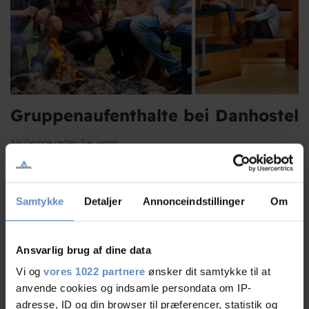
Gruppenaufenthalte bei Danhostel
Als Gruppe gelten Sie, wenn:
die Gruppe mindestens 10 Personen umfasst
es sich nicht um eine Familie handelt
Samtykke
Detaljer
Annonceindstillinger
Om
der Aufenthalt gemeinsam gebucht und abgerechnet wird
Ansvarlig brug af dine data
Reservierung & Vertrag
Gruppen buchen direkt in der jeweiligen Herberge. Ein Gruppenaufenthalt
Vi og
vores 1022 partnere
ønsker dit samtykke til at
wird immer schriftlich mit der Herberge vereinbart. Die Stornobedingungen
anvende cookies og indsamle persondata om IP-
sowie eventuelle Entschädigungsansprüche ergeben sich aus dem Vertrag.
adresse, ID og din browser til præferencer, statistik og