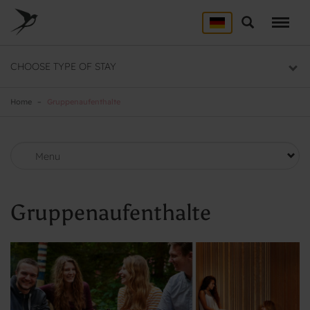
Skip
to
Suche
main
content
UNTERKUNFT
CHOOSE TYPE OF STAY
Hier finden Sie alle Danhostels
Home
Gruppenaufenthalte
GRUPPEN
Gruppen Auswahl
Menu
Gruppenaufenthalte