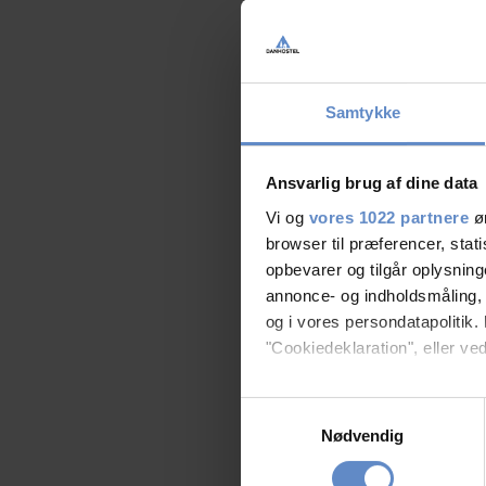
Samtykke
Ansvarlig brug af dine data
Vi og
vores 1022 partnere
øn
browser til præferencer, stat
opbevarer og tilgår oplysning
annonce- og indholdsmåling,
og i vores persondatapolitik. 
"Cookiedeklaration", eller ved
Hvis du tillader det, vil vi og
Samtykkevalg
Indsamle præcise oply
Nødvendig
Identificere din enhed
Dine valg anvendes på hele w