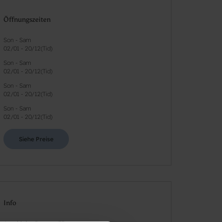
Öffnungszeiten
Son - Sam
02/01
-
20/12
(
Tid
)
Son - Sam
02/01
-
20/12
(
Tid
)
Son - Sam
02/01
-
20/12
(
Tid
)
Son - Sam
02/01
-
20/12
(
Tid
)
Siehe Preise
Info