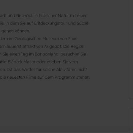
adt und dennoch in hübscher Natur mit einer
xe, in dem Sie auf Entdeckungstour und Suche
en gehen können.
erdem im Geologischen Museum von Faxe
inem äußerst attraktiven Angebot. Die Region
en Sie einen Tag im Bonbonland, besuchen Sie
ühle Blåbæk Møller oder erleben Sie vom
. Ist das Wetter für solche Aktivitäten nicht
 die neuesten Filme auf dem Programm stehen.