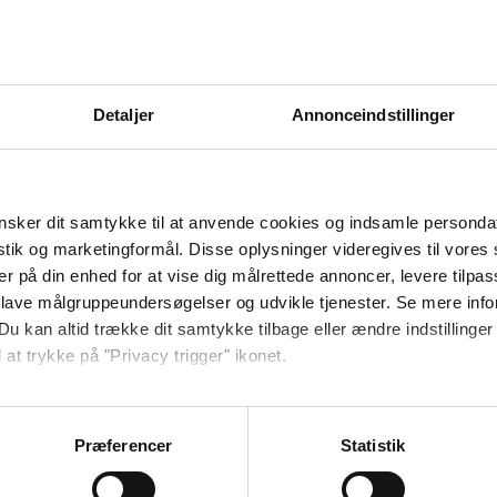
Detaljer
Annonceindstillinger
sker dit samtykke til at anvende cookies og indsamle personda
istik og marketingformål. Disse oplysninger videregives til vore
er på din enhed for at vise dig målrettede annoncer, levere tilpas
 lave målgruppeundersøgelser og udvikle tjenester. Se mere inf
Du kan altid trække dit samtykke tilbage eller ændre indstillinger
 at trykke på "Privacy trigger" ikonet.
så gerne:
sninger om din placering, der kan være nøjagtig inden for få me
Præferencer
Statistik
 baseret på en scanning af dens unikke karakteristika (fingerprin
ebsitet.