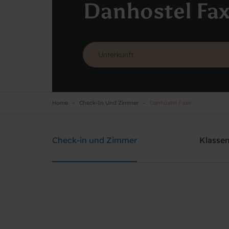
Danhostel Fa
Home
Check-In Und Zimmer
Danhostel Faxe
Danhostel Faxe
Brauchen Sie Hilfe? rufen Sie:
+45 5671 4181
Check-in und Zimmer
Klassen