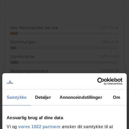
Das Personal/der Service
8,75 von 10
Einrichtungen
7,50 von 10
Gastronomie
10,00 von 10
Reinigungsstandard
8,75 von 10
Standort
7,50 von 10
Samtykke
Detaljer
Annonceindstillinger
Om
Preis-Leistungs-Verhältnis
8,75 von 10
Ansvarlig brug af dine data
Vi og
vores 1022 partnere
ønsker dit samtykke til at