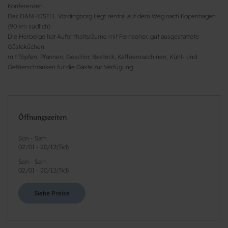
Konferenzen.
Das DANHOSTEL Vordingborg liegt zentral auf dem Weg nach Kopenhagen
(90 km südlich)
Die Herberge hat Aufenthaltsräume mit Fernseher, gut ausgestattete
Gästeküchen
mit Töpfen, Pfannen, Geschirr, Besteck, Kaffeemaschinen, Kühl- und
Gefrierschränken für die Gäste zur Verfügung.
Öffnungszeiten
Son - Sam
02/01
-
20/12
(
Tid
)
Son - Sam
02/01
-
20/12
(
Tid
)
Siehe Preise