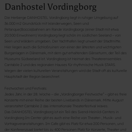
Danhostel Vordingborg
Die Herberge DANHOSTEL Vordingborg liegt in ruhiger Umgebung auf
36.000 m2 Grundstück mit Wanderwegen, Seen und
Petanque(Boccia)bahnen am Rande Vordingborgs (einer Stadt mit etwa
20.500 Einwohnern) Vordingborg liegt schön im südlichen Seeland – von
Seen und Wäldern umgeben. Der Yachthafen liegt unweit der Stadtmitte.
Hier liegen auch die Schloßruinen von einer der ältesten und wichtigsten
Burganlagen in Dänemark, mit dem gut erhaltenden Gänseturm, der Teil des
Museums Südseeland ist. Vordingborg ist Heimat des Theaterensembles
Cantabile 2 und des regionalen Hauses für rhythmische Musik STARS.
Wegen der vielen kulturellen Veranstaltungen wird die Stadt oft als kulturelle
Hauptstadt der Region bezeichnet.
Festwochen und Festivals:
Jedes Jahr, in der 28. Woche – die „Vordingborger Festwoche” – gibt es freie
Konzerte mit einer Reihe der besten Livebands in Dänemark. Mitte August
veranstaltet Cantabile 2 das internationale Theaterfestival Waves.
Das DANHOSTEL Vordingborg ist ein Teil des Svend-Heinild-Centers in
Vordingborg Im Center gibt es auch eine Reihe von Theater-, Musik- und
Vortragsveranstaltungen. Im Cafe gibt es Platz für etwa 200 Personen, und
der Konferenzsaal bietet bis zu 400 Personen Platz für Konzerte, Theater und