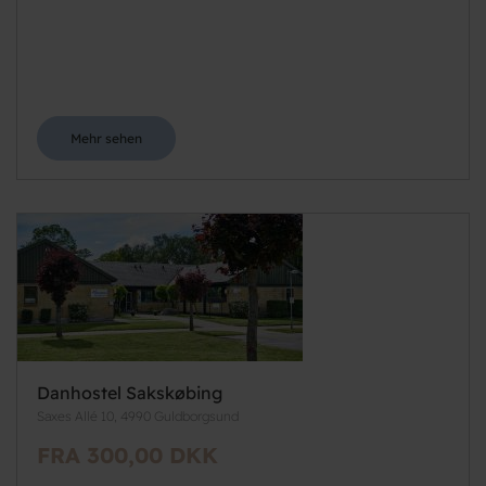
Mehr sehen
Danhostel Sakskøbing
Saxes Allé 10, 4990 Guldborgsund
FRA 300,00 DKK