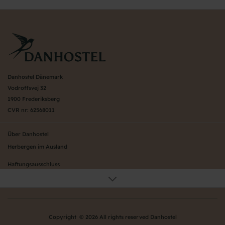
Danhostel Dänemark
Vodroffsvej 32
1900 Frederiksberg
CVR nr: 62568011
Über Danhostel
Herbergen im Ausland
Haftungsausschluss
Die Organization
Galerie
Datenschutzbestimmungen
Copyright © 2026 All rights reserved Danhostel
Danhostels in Jütland