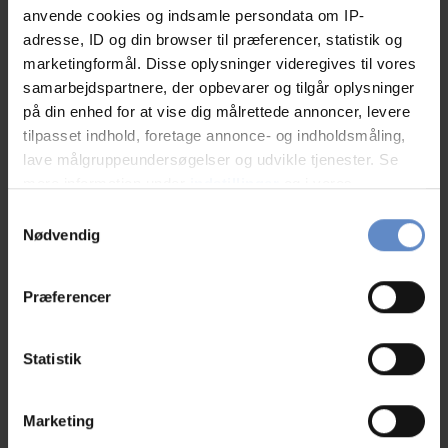
anvende cookies og indsamle persondata om IP-
adresse, ID og din browser til præferencer, statistik og
marketingformål. Disse oplysninger videregives til vores
samarbejdspartnere, der opbevarer og tilgår oplysninger
Se på kort
på din enhed for at vise dig målrettede annoncer, levere
tilpasset indhold, foretage annonce- og indholdsmåling,
Klik på kortet herunder for at se Danhostel Vordingborg
lave målgruppeundersøgelser og udvikle tjenester. Se
på Google Maps
mere information under
indstillinger
og i vores
persondatapolitik. Du kan altid trække dit samtykke
Samtykkevalg
tilbage eller ændre indstillinger fra vores
Nødvendig
"Cookiedeklaration", eller ved at trykke på "Privacy
trigger" ikonet.
Præferencer
Hvis du tillader det, vil vi også gerne:
Indsamle præcise oplysninger om din placering,
Statistik
der kan være nøjagtig inden for få meter
Identificere din enhed baseret på en scanning af
Marketing
dens unikke karakteristika (fingerprinting)