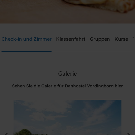
Danhostel Vordingborg
Check-in und Zimmer
Klassenfahrt
Gruppen
Kurse
T
Brauchen Sie Hilfe? rufen Sie:
+45 5185 2455
Galerie
Suche
Sehen Sie die Galerie für Danhostel Vordingborg hier