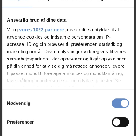
Ansvarlig brug af dine data
Vi og
vores 1022 partnere
ønsker dit samtykke til at
anvende cookies og indsamle persondata om IP-
adresse, ID og din browser til præferencer, statistik og
marketingformål. Disse oplysninger videregives til vores
samarbejdspartnere, der opbevarer og tilgår oplysninger
på din enhed for at vise dig målrettede annoncer, levere
tilpasset indhold, foretage annonce- og indholdsmåling,
lave målgruppeundersøgelser og udvikle tjenester. Se
Schullandheim
mere information under
indstillinger
og i vores
persondatapolitik. Du kan altid trække dit samtykke
Samtykkevalg
tilbage eller ændre indstillinger fra vores
Nødvendig
"Cookiedeklaration", eller ved at trykke på "Privacy
Adresse und Kontaktdaten
trigger" ikonet.
Præferencer
Adresse
Læsøgade 18, 9900 Frederikshavn
Hvis du tillader det, vil vi også gerne:
Telefon