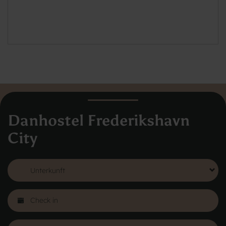
Danhostel Frederikshavn
City
Danhostel Dänemark
Vodroffsvej 32
1900 Frederiksberg
CVR nr: 62568011
Über Danhostel
Herbergen im Ausland