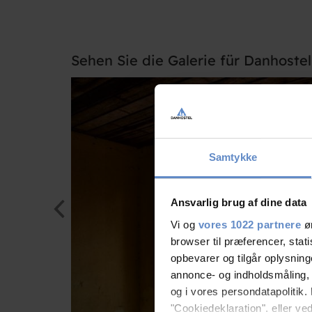
Sehen Sie die Galerie für Danhostel
Samtykke
Ansvarlig brug af dine data
Vi og
vores 1022 partnere
øn
browser til præferencer, stat
opbevarer og tilgår oplysning
annonce- og indholdsmåling,
og i vores persondatapolitik. 
"Cookiedeklaration", eller ved