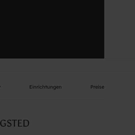
Schicken Sie mir ein Angebot
y
Einrichtungen
Preise
NGSTED