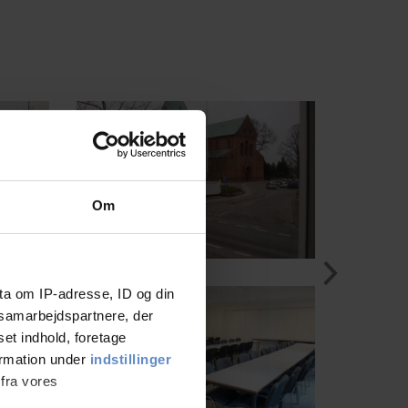
Om
ta om IP-adresse, ID og din
s samarbejdspartnere, der
set indhold, foretage
ormation under
indstillinger
 fra vores