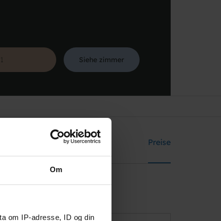
Siehe zimmer
Suche
y
Einrichtungen
Preise
Om
ta om IP-adresse, ID og din