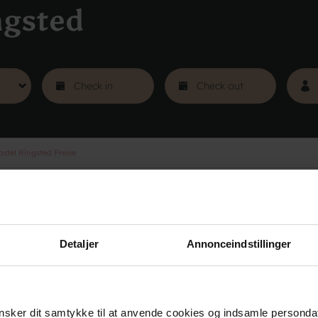
ngsted
stel Ringsted Preise
rt
Gruppen
Kurse
Part
Detaljer
Annonceindstillinger
sker dit samtykke til at anvende cookies og indsamle personda