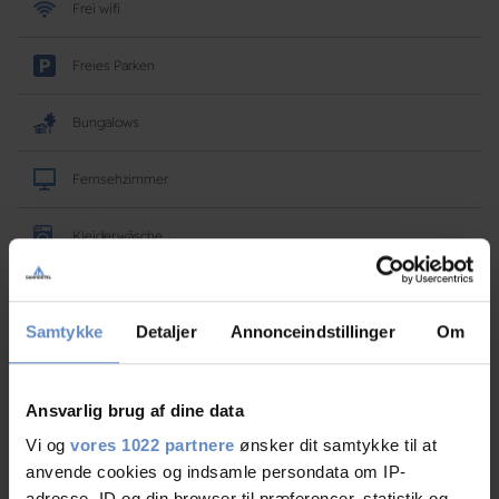
Frei wifi
Freies Parken
Bungalows
Fernsehzimmer
Kleiderwäsche
Im Freien
Samtykke
Detaljer
Annonceindstillinger
Om
Hof
Ansvarlig brug af dine data
Spielplatz
Vi og
vores 1022 partnere
ønsker dit samtykke til at
anvende cookies og indsamle persondata om IP-
adresse, ID og din browser til præferencer, statistik og