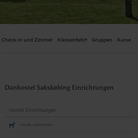
Danhostel Sakskøbing
Check-in und Zimmer
Klassenfahrt
Gruppen
Kurse
T
Brauchen Sie Hilfe? rufen Sie:
+45 5470 4566
Suche
Danhostel Sakskøbing Einrichtungen
Hostel Einrichtungen
Hunde willkommen