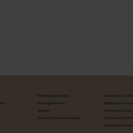
Haftungsausschluss
Danhostels in Jüt
land
Die Organization
Danhostels in Ko
Galerie
Danhostels auf B
Datenschutzbestimmungen
Danhostels auf F
Danhostels in See