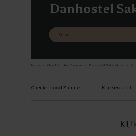
Danhostel Sa
Home
Check-In Und Zimmer
Danhostel Sakskøbing
Kur
Danhostel Sakskøbing
Brauchen Sie Hilfe? rufen Sie:
+45 5470 4566
Check-in und Zimmer
Klassenfahrt
KU