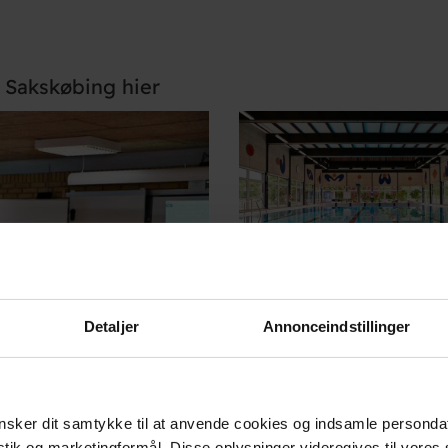
l Sakskøbing hier
Detaljer
Annonceindstillinger
sker dit samtykke til at anvende cookies og indsamle personda
istik og marketingformål. Disse oplysninger videregives til vore