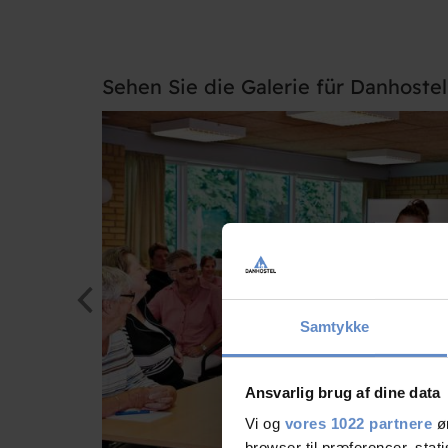
Sehen Sie die Galerie für Danhoste
Samtykke
Ansvarlig brug af dine data
Vi og
vores 1022 partnere
øn
browser til præferencer, stat