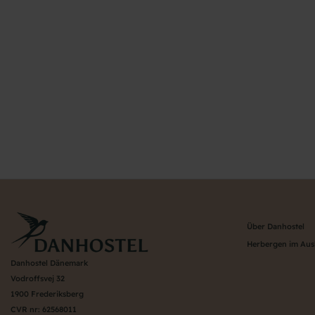
Über Danhostel
Herbergen im Aus
Danhostel Dänemark
Vodroffsvej 32
1900 Frederiksberg
CVR nr: 62568011