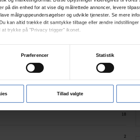
er på din enhed for at vise dig målrettede annoncer, levere tilpas
 lave målgruppeundersøgelser og udvikle tjenester. Se mere inf
Du kan altid trække dit samtykke tilbage eller ændre indstillinger
 at trykke på "Privacy trigger" ikonet.
så gerne:
sninger om din placering, der kan være nøjagtig inden for få me
Præferencer
Statistik
 baseret på en scanning af dens unikke karakteristika (fingerprin
ebsitet.
se vores indhold og annoncer, til at vise dig funktioner til sociale
1000
oplysninger om din brug af vores hjemmeside med vores partnere i
ies
Tillad valgte
ysepartnere. Vores partnere kan kombinere disse data med andr
et fra din brug af deres tjenester.
18
2