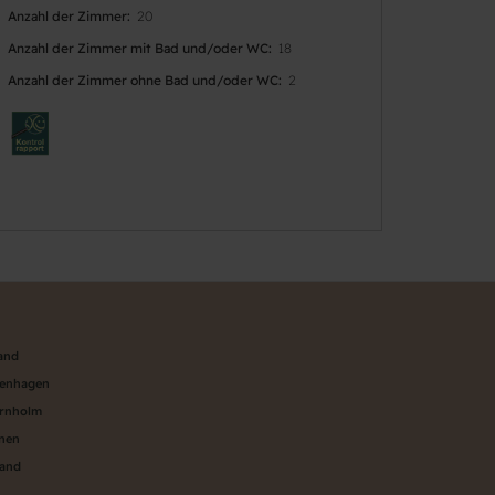
Anzahl der Zimmer
20
Anzahl der Zimmer mit Bad und/oder WC
18
Anzahl der Zimmer ohne Bad und/oder WC
2
land
penhagen
ornholm
ünen
land