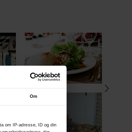
Om
ta om IP-adresse, ID og din
s samarbejdspartnere, der