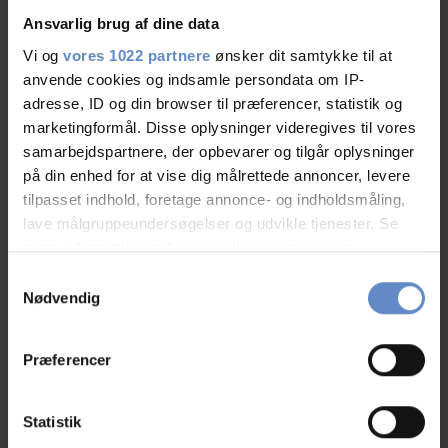
Standort
9,44 von 10
Ansvarlig brug af dine data
Preis-Leistungs-Verhältnis
8,49 von 10
Vi og
vores 1022 partnere
ønsker dit samtykke til at
anvende cookies og indsamle persondata om IP-
adresse, ID og din browser til præferencer, statistik og
marketingformål. Disse oplysninger videregives til vores
samarbejdspartnere, der opbevarer og tilgår oplysninger
på din enhed for at vise dig målrettede annoncer, levere
tilpasset indhold, foretage annonce- og indholdsmåling,
lave målgruppeundersøgelser og udvikle tjenester. Se
mere information under
indstillinger
og i vores
Se på kort
persondatapolitik. Du kan altid trække dit samtykke
Samtykkevalg
tilbage eller ændre indstillinger fra vores
Nødvendig
Klik på kortet herunder for at se Danhostel Thyborøn på
"Cookiedeklaration", eller ved at trykke på "Privacy
Google Maps
trigger" ikonet.
Præferencer
Hvis du tillader det, vil vi også gerne:
Indsamle præcise oplysninger om din placering,
Statistik
der kan være nøjagtig inden for få meter