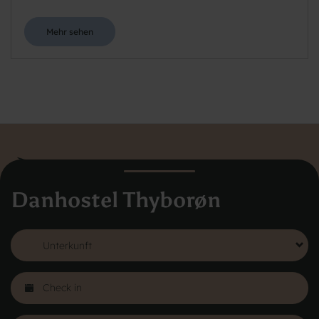
Mehr sehen
Danhostel Thyborøn
Danhostel Dänemark
Vodroffsvej 32
1900 Frederiksberg
CVR nr: 62568011
Über Danhostel
Herbergen im Ausland