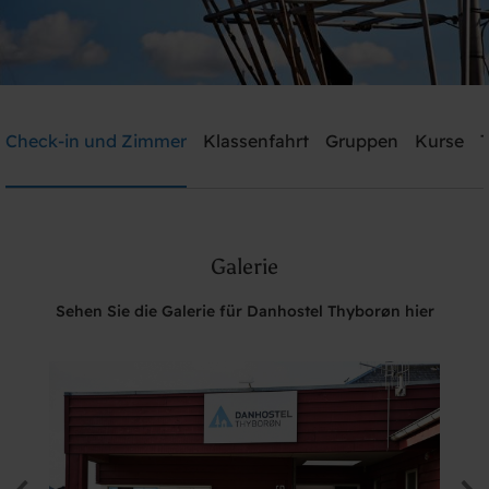
Danhostel Thyborøn
Check-in und Zimmer
Klassenfahrt
Gruppen
Kurse
T
Brauchen Sie Hilfe? rufen Sie:
+45 2239 4183
Galerie
Suche
Sehen Sie die Galerie für Danhostel Thyborøn hier