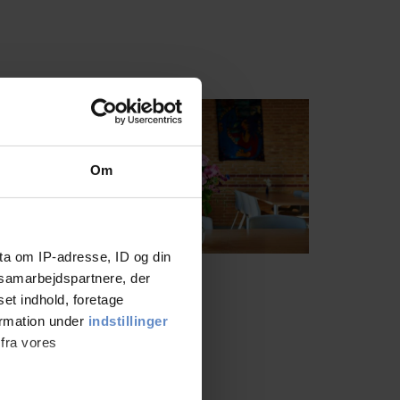
Om
ta om IP-adresse, ID og din
s samarbejdspartnere, der
set indhold, foretage
ormation under
indstillinger
 fra vores