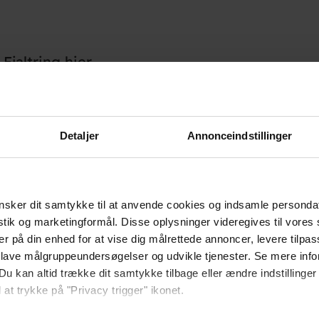
Fjaltring hier
Detaljer
Annonceindstillinger
sker dit samtykke til at anvende cookies og indsamle personda
istik og marketingformål. Disse oplysninger videregives til vore
er på din enhed for at vise dig målrettede annoncer, levere tilpas
 lave målgruppeundersøgelser og udvikle tjenester. Se mere inf
Du kan altid trække dit samtykke tilbage eller ændre indstillinger
 at trykke på "Privacy trigger" ikonet.