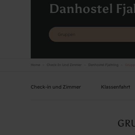
Danhostel Fja
Home
Check-In Und Zimmer
Danhostel Fjaltring
Gruppe
Danhostel Fjaltring
Brauchen Sie Hilfe? rufen Sie:
+45 9788 7700
Check-in und Zimmer
Klassenfahrt
GRU