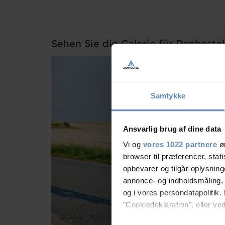
Sehen Sie die Galerie für Danhostel 
Samtykke
Ansvarlig brug af dine data
Vi og
vores 1022 partnere
øn
browser til præferencer, stat
opbevarer og tilgår oplysning
annonce- og indholdsmåling,
og i vores persondatapolitik. 
"Cookiedeklaration", eller ved