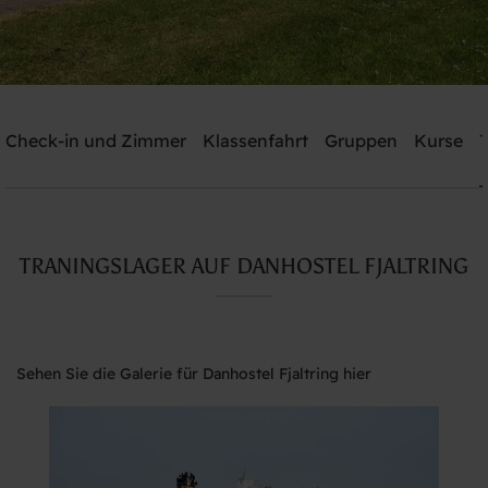
Check-in und Zimmer
Klassenfahrt
Gruppen
Kurse
T
Schicken Sie mir ein Angebot
Danhostel Fjaltring
TRANINGSLAGER AUF DANHOSTEL FJALTRING
Brauchen Sie Hilfe? rufen Sie:
+45 9788 7700
Sehen Sie die Galerie für Danhostel Fjaltring hier