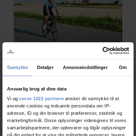
Samtykke
Detaljer
Annonceindstillinger
Om
Camps
Ansvarlig brug af dine data
Sport und Spiel - Nordsee Urlaub
Vi og
vores 1022 partnere
ønsker dit samtykke til at
anvende cookies og indsamle persondata om IP-
In verbindung mit dem Sportsplatz, gibt es einen großen
adresse, ID og din browser til præferencer, statistik og
wohlausgestattenen Spielplatz und in dem Schulhof gibt es eine “Halfpipe”
an den Skateboardfahrern.
marketingformål. Disse oplysninger videregives til vores
samarbejdspartnere, der opbevarer og tilgår oplysninger
Surfen, paddeln, meereskajaken und paragliding.
på din enhed for at vise dig målrettede annoncer, levere