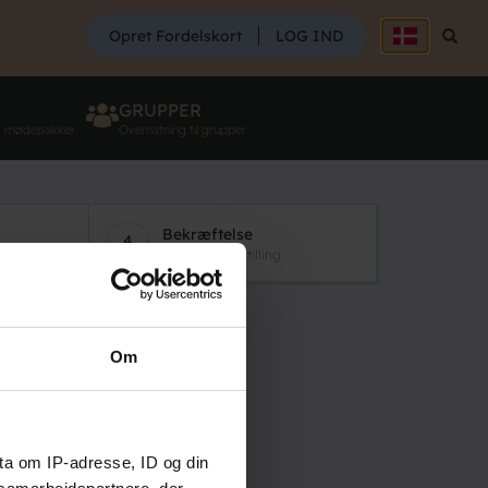
SØG
Opret Fordelskort
LOG IND
Søg
GRUPPER
g mødepakker
Overnatning til grupper
Bekræftelse
4
Tak for din bestilling
gen City
Om
ta om IP-adresse, ID og din