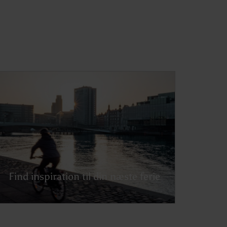
Find inspiration til din næste ferie
Udforsk Danmark