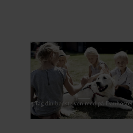
Tag din bedste ven med på Danhostel
Se hvor du må have hund med