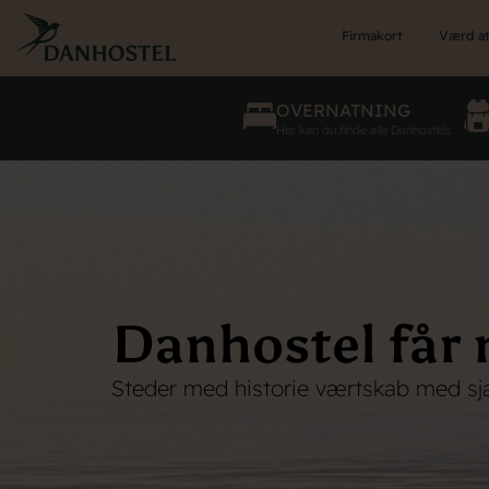
Skip
to
Firmakort
Værd at
main
content
OVERNATNING
Her kan du finde alle Danhostels
Danhostel får n
Steder med historie værtskab med sj