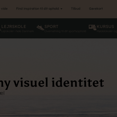
 vide
Find inspiration til dit ophold
Tilbud
Gavekort
LEJRSKOLE
SPORT
KURSUS
Lejrskoler i hele Danmark
Overnatning til dit sportsophold
Mødelokaler o
y visuel identitet
æl