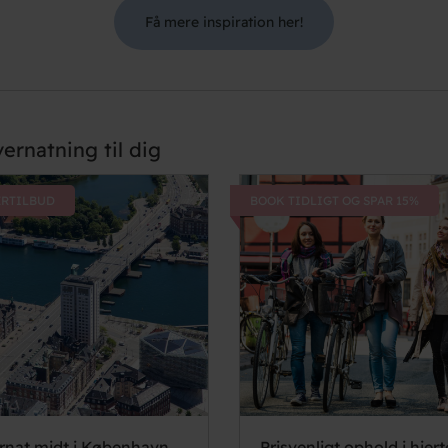
Få mere inspiration her!
ernatning til dig
RTILBUD
BOOK TIDLIGT OG SPAR 15%
rnat midt i København
Prisvenligt ophold i hjert