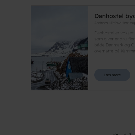
Danhostel by
Andreas Mielow Haastru
Danhostel er vokset 
som giver endnu fler
både Danmark og Gr
overnatte på Kammak 
Læs mere