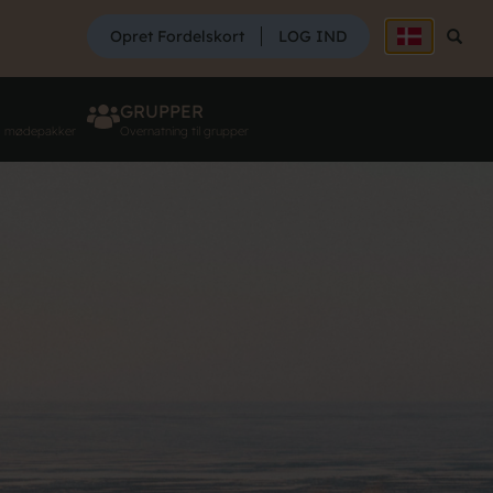
SØG
Opret Fordelskort
LOG IND
Søg
GRUPPER
g mødepakker
Overnatning til grupper