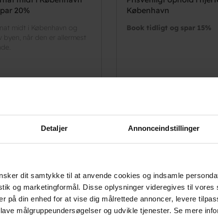
spar 20%
København
nat midt i København og
Book tidligt og spar 15%
v byen, når den er allermest
nde.
Læs mere
Læs mere
Detaljer
Annonceindstillinger
Nyhedsbrev
sker dit samtykke til at anvende cookies og indsamle personda
Få konkurrencer, eksklusive tilbu
istik og marketingformål. Disse oplysninger videregives til vore
er på din enhed for at vise dig målrettede annoncer, levere tilpas
 lave målgruppeundersøgelser og udvikle tjenester. Se mere inf