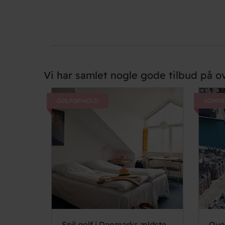
Vi har samlet nogle gode tilbud på ov
GOLFOPHOLD
SOMME
Spil golf i Danmarks ældste
Ove