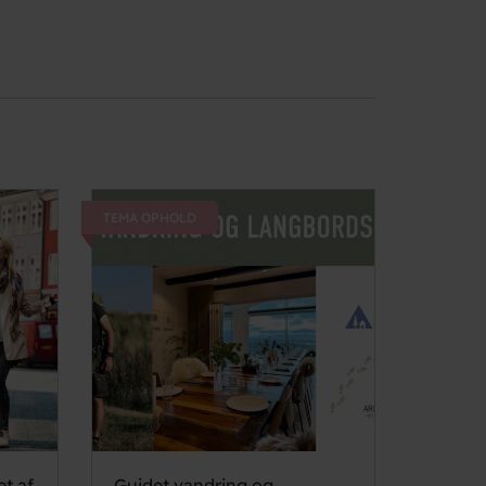
TEMA OPHOLD
et af
Guidet vandring og