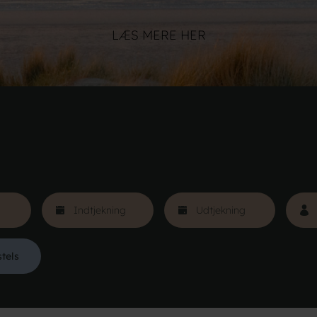
LÆS MERE HER
stels