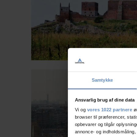
Bornholm
Solskinsøen i Østersøen kendt for sine skønne st
Samtykke
Læs mere her
Ansvarlig brug af dine data
Vi og
vores 1022 partnere
øn
browser til præferencer, stat
opbevarer og tilgår oplysning
annonce- og indholdsmåling,