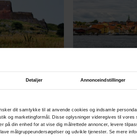
rande og klippe og kyster
I midten af Danmark har vi 
Detaljer
Annonceindstillinger
sker dit samtykke til at anvende cookies og indsamle personda
istik og marketingformål. Disse oplysninger videregives til vore
er på din enhed for at vise dig målrettede annoncer, levere tilpas
 lave målgruppeundersøgelser og udvikle tjenester. Se mere inf