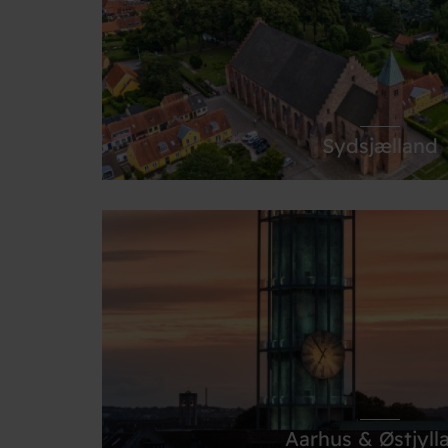
Læs mere her
Sydsjælland
Kendt for smuk natur og ikke mindst den stor
Læs mere her
Aarhus & Østjyll