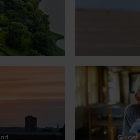
e hvide klint på Møn
Helt unik natur og ik
and
Guides 