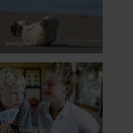
Læs mere her
Vestjylland
ke mindst det brusende Vesterhav venter dig her.
Læs mere her
til din ferie med børn