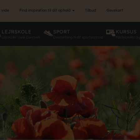
 vide
Find inspiration til dit ophold
Tilbud
Gavekort
LEJRSKOLE
SPORT
KURSUS
Lejrskoler i hele Danmark
Overnatning til dit sportsophold
Mødelokaler o