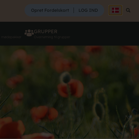
SØG
Opret Fordelskort
LOG IND
Søg
GRUPPER
g mødepakker
Overnatning til grupper