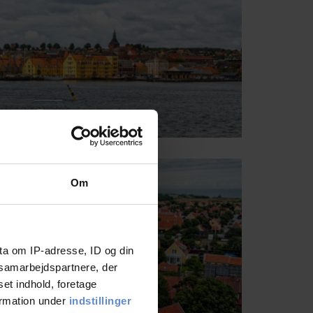
Fyn
Fyn med sin skønne natur og gode shopping muligheder
Om
Læs mere her
ta om IP-adresse, ID og din
s samarbejdspartnere, der
set indhold, foretage
ormation under
indstillinger