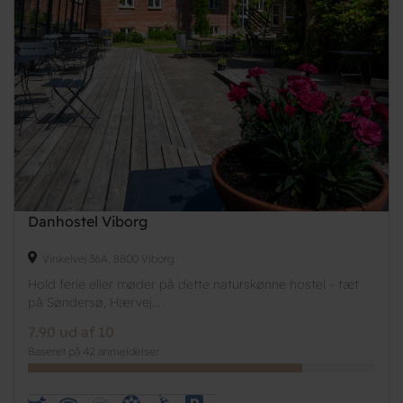
Danhostel Viborg
Vinkelvej 36A, 8800 Viborg
Hold ferie eller møder på dette naturskønne hostel - tæt
på Søndersø, Hærvej...
7.90 ud af 10
Baseret på 42 anmeldelser