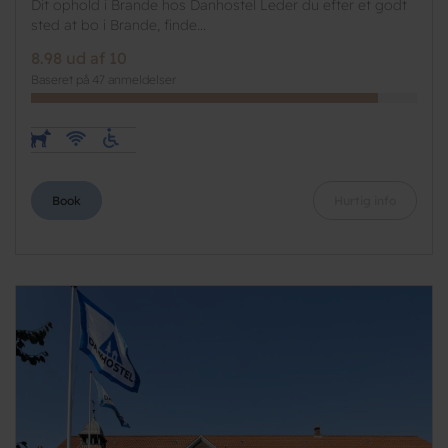
Dit ophold i Brande hos Danhostel Leder du efter et godt
sted at bo i Brande, finde...
8.98 ud af 10
Baseret på 47 anmeldelser
Book
Hurtig info