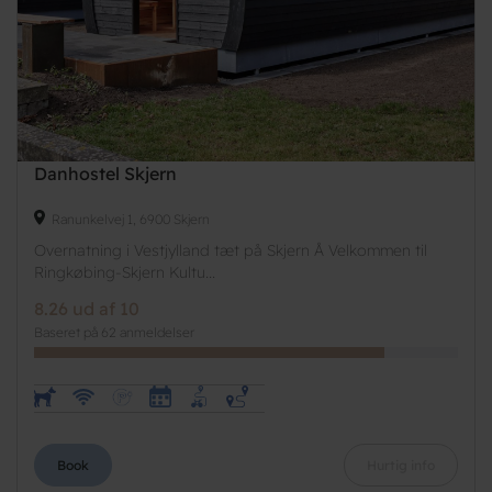
Danhostel Skjern
Ranunkelvej 1, 6900 Skjern
Overnatning i Vestjylland tæt på Skjern Å Velkommen til
Ringkøbing-Skjern Kultu...
8.26 ud af 10
Baseret på 62 anmeldelser
Book
Hurtig info