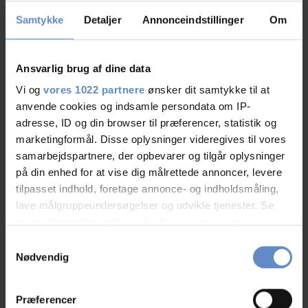
Samtykke
Detaljer
Annonceindstillinger
Om
Book
Hurtig info
Ansvarlig brug af dine data
Vi og
vores 1022 partnere
ønsker dit samtykke til at
anvende cookies og indsamle persondata om IP-
adresse, ID og din browser til præferencer, statistik og
marketingformål. Disse oplysninger videregives til vores
samarbejdspartnere, der opbevarer og tilgår oplysninger
på din enhed for at vise dig målrettede annoncer, levere
tilpasset indhold, foretage annonce- og indholdsmåling,
lave målgruppeundersøgelser og udvikle tjenester. Se
mere information under
indstillinger
og i vores
persondatapolitik. Du kan altid trække dit samtykke
Samtykkevalg
tilbage eller ændre indstillinger fra vores
Nødvendig
"Cookiedeklaration", eller ved at trykke på "Privacy
trigger" ikonet.
Præferencer