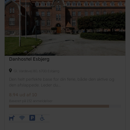
Danhostel Esbjerg
Gl. Vardevej 80, 6700 Esbjerg
Den helt perfekte base for din ferie, både den aktive og
den afslappede. Leder du...
8.94 ud af 10
Baseret på 132 anmeldelser