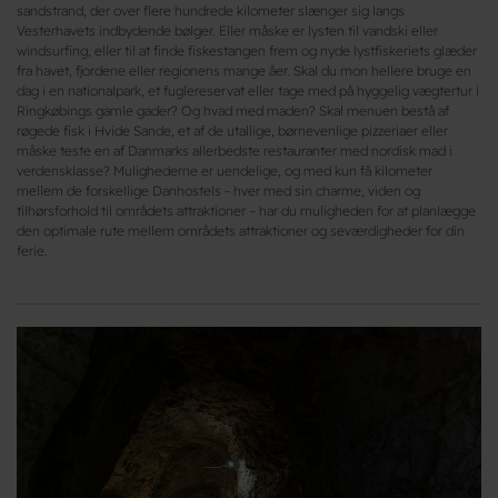
sandstrand, der over flere hundrede kilometer slænger sig langs
Vesterhavets indbydende bølger. Eller måske er lysten til vandski eller
windsurfing, eller til at finde fiskestangen frem og nyde lystfiskeriets glæder
fra havet, fjordene eller regionens mange åer. Skal du mon hellere bruge en
dag i en nationalpark, et fuglereservat eller tage med på hyggelig vægtertur i
Ringkøbings gamle gader? Og hvad med maden? Skal menuen bestå af
røgede fisk i Hvide Sande, et af de utallige, børnevenlige pizzeriaer eller
måske teste en af Danmarks allerbedste restauranter med nordisk mad i
verdensklasse? Mulighederne er uendelige, og med kun få kilometer
mellem de forskellige Danhostels - hver med sin charme, viden og
tilhørsforhold til områdets attraktioner – har du muligheden for at planlægge
den optimale rute mellem områdets attraktioner og seværdigheder for din
ferie.