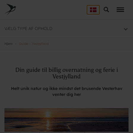
Skip
to
Søg
LEJRSKOLE
main
content
Lejrskoler i hele Danmark
VÆLG TYPE AF OPHOLD
SPORT
Overnatning til dit sportsophold
Hjem
Guide – Vestjylland
KURSUS
Mødelokaler og mødepakker
Din guide til billig overnatning og ferie i
Vestjylland
GRUPPER
Overnatning til grupper
Helt unik natur og ikke mindst det brusende Vesterhav
venter dig her