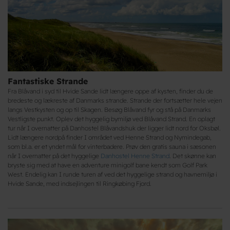
Fantastiske Strande
Fra Blåvand i syd til Hvide Sande lidt længere oppe af kysten, finder du de
bredeste og lækreste af Danmarks strande. Strande der fortsætter hele vejen
langs Vestkysten og op til Skagen. Besøg Blåvand fyr og stå på Danmarks
Vestligste punkt. Oplev det hyggelig bymiljø ved Blåvand Strand. En oplagt
tur når I overnatter på Danhostel Blåvandshuk der ligger lidt nord for Oksbøl.
Lidt længere nordpå finder I området ved Henne Strand og Nymindegab,
som bl.a. er et yndet mål for vinterbadere. Prøv den gratis sauna i sæsonen
når I overnatter på det hyggelige
Danhostel Henne Strand
. Det skønne kan
bryste sig med at have en adventure minigolf bane kendt som Golf Park
West. Endelig kan I runde turen af ved det hyggelige strand og havnemiljø i
Hvide Sande, med indsejlingen til Ringkøbing Fjord.