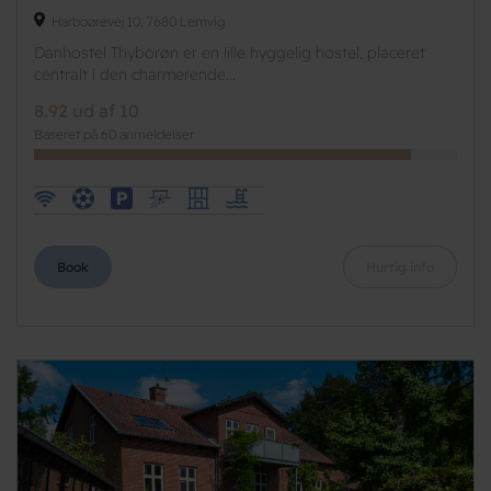
Harboørevej 10, 7680 Lemvig
Danhostel Thyborøn er en lille hyggelig hostel, placeret
centralt i den charmerende...
8.92 ud af 10
Baseret på 60 anmeldelser
Book
Hurtig info