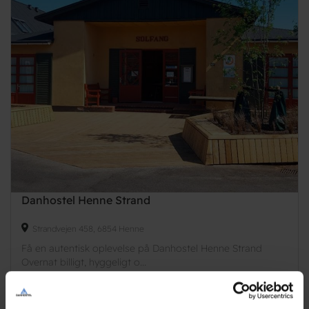
Danhostel Henne Strand
Strandvejen 458, 6854 Henne
Få en autentisk oplevelse på Danhostel Henne Strand
Overnat billigt, hyggeligt o...
Anmeldelser er på vej