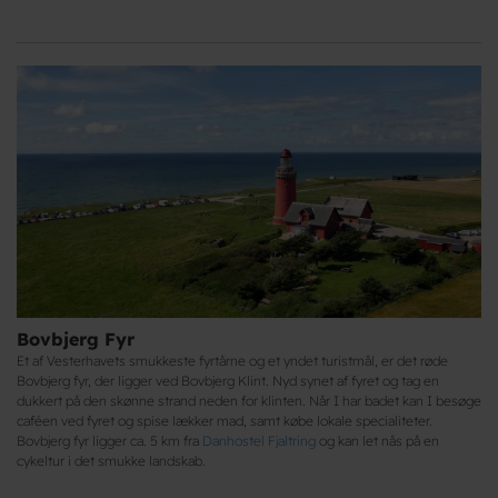
Bovbjerg Fyr
Et af Vesterhavets smukkeste fyrtårne og et yndet turistmål, er det røde
Bovbjerg fyr, der ligger ved Bovbjerg Klint. Nyd synet af fyret og tag en
dukkert på den skønne strand neden for klinten. Når I har badet kan I besøge
caféen ved fyret og spise lækker mad, samt købe lokale specialiteter.
Bovbjerg fyr ligger ca. 5 km fra
Danhostel Fjaltring
og kan let nås på en
cykeltur i det smukke landskab.