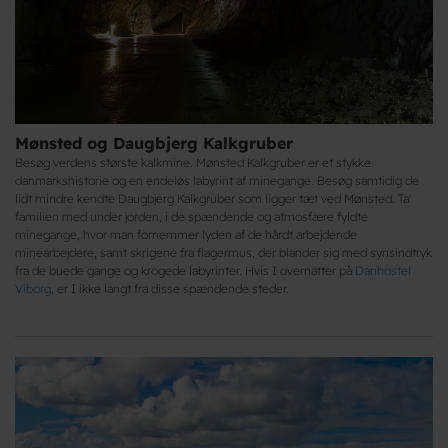
Mønsted og Daugbjerg Kalkgruber
Besøg verdens største kalkmine. Mønsted Kalkgruber er et stykke
danmarkshistorie og en endeløs labyrint af minegange. Besøg samtidig de
lidt mindre kendte Daugbjerg Kalkgruber som ligger tæt ved Mønsted. Ta'
familien med under jorden, i de spændende og atmosfære fyldte
minegange, hvor man fornemmer lyden af de hårdt arbejdende
minearbejdere, samt skrigene fra flagermus, der blander sig med synsindtryk
fra de buede gange og krogede labyrinter. Hvis I overnatter på
Danhostel
Viborg
, er I ikke langt fra disse spændende steder.