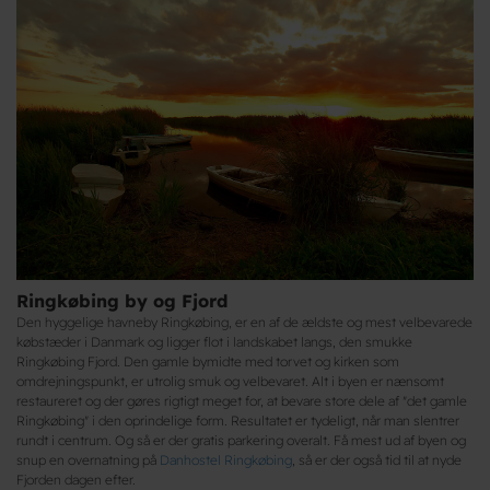
Ringkøbing by og Fjord
Den hyggelige havneby Ringkøbing, er en af de ældste og mest velbevarede
købstæder i Danmark og ligger flot i landskabet langs, den smukke
Ringkøbing Fjord. Den gamle bymidte med torvet og kirken som
omdrejningspunkt, er utrolig smuk og velbevaret. Alt i byen er nænsomt
restaureret og der gøres rigtigt meget for, at bevare store dele af "det gamle
Ringkøbing" i den oprindelige form. Resultatet er tydeligt, når man slentrer
rundt i centrum. Og så er der gratis parkering overalt. Få mest ud af byen og
snup en overnatning på
Danhostel Ringkøbing
, så er der også tid til at nyde
Fjorden dagen efter.