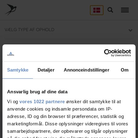
Skip
to
Søg
LEJRSKOLE
main
content
Lejrskoler i hele Danmark
VÆLG TYPE AF OPHOLD
SPORT
Overnatning til dit sportsophold
Danhostel Fjaltring
Brug for hjælp? Ring
+45 9788 7700
KURSUS
Mødelokaler og mødepakker
Samtykke
Detaljer
Annonceindstillinger
Om
GRUPPER
Overnatning til grupper
Ansvarlig brug af dine data
Søg
Vi og
vores 1022 partnere
ønsker dit samtykke til at
anvende cookies og indsamle persondata om IP-
adresse, ID og din browser til præferencer, statistik og
marketingformål. Disse oplysninger videregives til vores
samarbejdspartnere, der opbevarer og tilgår oplysninger
Ledige værelser
1