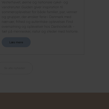
Vesterhavet, øerne og nationale cykel- og
vandreruter. Guiden giver inspiration til
sommeroplevelser for både familier, par, venner
og grupper, der ønsker ferie i Danmark med
nærvær, frihed og autentiske oplevelser. Find
overnatning og oplevelser hos Danhostel.dk –
tæt på mennesker, natur og steder med historie.
Læs mere
Se alle nyheder
n