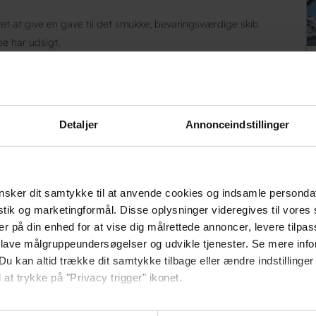
et at give en gave til det smukke, bevaringsværdige skib
be har udsigt.
ebruar, til Ribe Træskibslaug, der har til opgave at
 Danhostel Ribe gennem årene, fordi det er en del af den helt
Detaljer
Annonceindstillinger
ngen tvivl om, at det Ribes mest fotograferede motiv. (..) Nogle af
gang de besøger os, og mest efterspurgt er naturligvis vores
lse og Ribes mest enestående udsigt".
sker dit samtykke til at anvende cookies og indsamle personda
istik og marketingformål. Disse oplysninger videregives til vore
kan bo godt og billigt.
er på din enhed for at vise dig målrettede annoncer, levere tilpas
 lave målgruppeundersøgelser og udvikle tjenester. Se mere inf
vernatning her
Du kan altid trække dit samtykke tilbage eller ændre indstillinger
 at trykke på "Privacy trigger" ikonet.
så gerne: