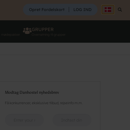
SØG
Opret Fordelskort
LOG IND
Søg
GRUPPER
g mødepakker
Overnatning til grupper
Modtag Danhostel nyhedsbrev
Få konkurrencer, eksklusive tilbud, rejseinfo m.m.