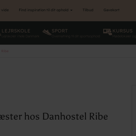
 vide
Find inspiration til dit ophold
Tilbud
Gavekort
LEJRSKOLE
SPORT
KURSUS
Lejrskoler i hele Danmark
Overnatning til dit sportsophold
Mødelokaler o
 Ribe
ster hos Danhostel Ribe