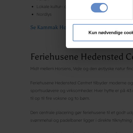
Identificere din enhed
Lokale kultur- og madoplevelser
Dine valg anvendes på hele w
Nordlys
Vi bruger cookies til at tilpas
Se Kammak Hostel Sisimiut
vores trafik. Vi deler også 
Kun nødvendige cook
annonceringspartnere og anal
dem, eller som de har indsaml
Feriehusene Hedensted Ce
Midt mellem Horsens, Vejle og den østjyske natur fin
Feriehusene Hedensted Centret tilbyder moderne og k
sportsudøvere og virksomheder. Hver hytte er på 43
til op til fire voksne og to børn.
Den centrale placering gør feriehusene til et godt u
svømmehal og padelbaner ligger i direkte tilknytning 