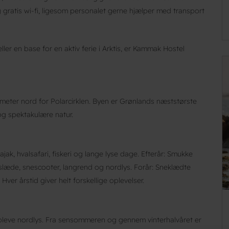
 gratis wi-fi, ligesom personalet gerne hjælper med transport
ller en base for en aktiv ferie i Arktis, er Kammak Hostel
ometer nord for Polarcirklen. Byen er Grønlands næststørste
 og spektakulære natur.
ak, hvalsafari, fiskeri og lange lyse dage. Efterår: Smukke
slæde, snescooter, langrend og nordlys. Forår: Sneklædte
er årstid giver helt forskellige oplevelser.
 opleve nordlys. Fra sensommeren og gennem vinterhalvåret er