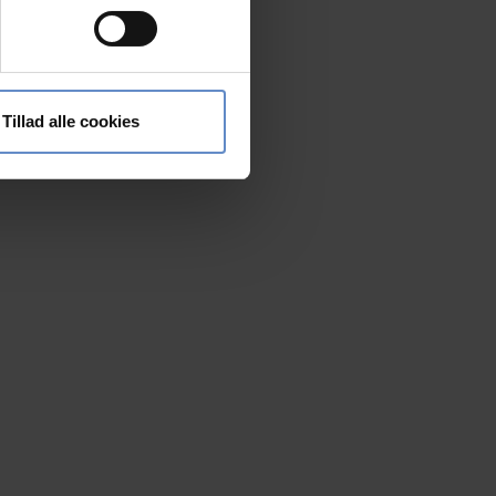
ting)
 medier og til at analysere
nden for sociale medier,
Tillad alle cookies
e oplysninger, du har givet