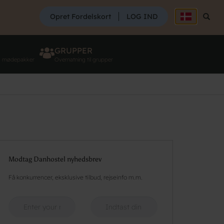
SØG
Opret Fordelskort
LOG IND
Søg
GRUPPER
g mødepakker
Overnatning til grupper
Modtag Danhostel nyhedsbrev
Få konkurrencer, eksklusive tilbud, rejseinfo m.m.