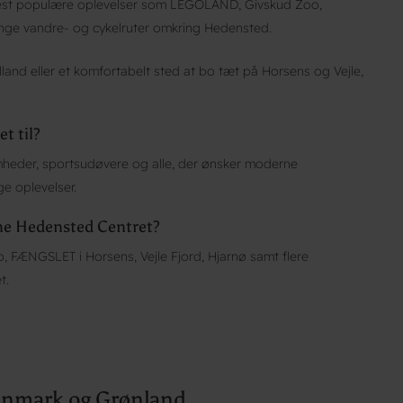
 mest populære oplevelser som LEGOLAND, Givskud Zoo,
nge vandre- og cykelruter omkring Hedensted.
lland eller et komfortabelt sted at bo tæt på Horsens og Vejle,
t til?
somheder, sportsudøvere og alle, der ønsker moderne
e oplevelser.
ene Hedensted Centret?
FÆNGSLET i Horsens, Vejle Fjord, Hjarnø samt flere
t.
Danmark og Grønland