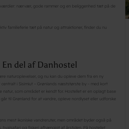
me værdier: nærvær, gode rammer og en beliggenhed tæt på de
iv familieferie tæt på natur og attraktioner, finder du nu
 En del af Danhostel
re naturoplevelser, og nu kan du opleve dem fra en ny
 centralt i Sisimiut – Grønlands næststørste by – med kort
de natur, som området er kendt for. Hostellet er en oplagt base
år til Grønland for at vandre, opleve nordlyset eller udforske
 verdens mest ikoniske vandreruter, men området byder også på
 hvalsafari og fiskeri afhængigt af årstiden. På hostellet