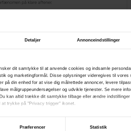
urfænomen på klare aftener.
 for vandreferier. Her starter den berømte Arctic Circle Trail,
rktiske natur til Kangerlussuaq. Derudover findes flere
Detaljer
Annonceindstillinger
t?
sker dit samtykke til at anvende cookies og indsamle personda
istik og marketingformål. Disse oplysninger videregives til vore
er på din enhed for at vise dig målrettede annoncer, levere tilpas
 lave målgruppeundersøgelser og udvikle tjenester. Se mere inf
Du kan altid trække dit samtykke tilbage eller ændre indstillinger
 at trykke på "Privacy trigger" ikonet.
så gerne:
sninger om din placering, der kan være nøjagtig inden for få me
Præferencer
Statistik