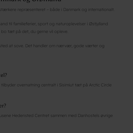
stærkere repræsenteret – både i Danmark og internationalt.
and til familieferier, sport og naturoplevelser i Østjylland
 bo tæt på det, du gerne vil opleve.
sted at sove. Det handler om nærvær, gode værter og
el?
ilbyder overnatning centralt i Sisimiut tæt på Arctic Circle
er?
ehusene Hedensted Centret sammen med Danhostels øvrige