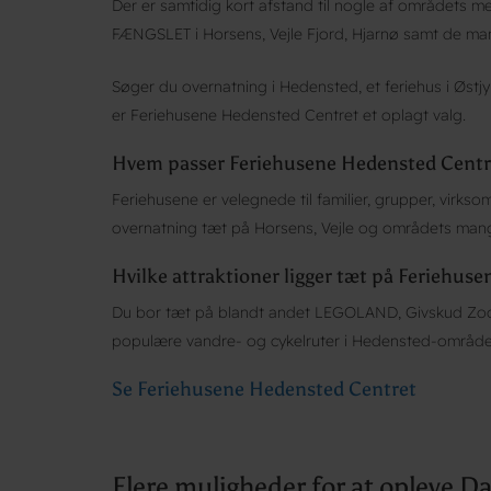
Der er samtidig kort afstand til nogle af områdets
FÆNGSLET i Horsens, Vejle Fjord, Hjarnø samt de ma
Søger du overnatning i Hedensted, et feriehus i Østjy
er Feriehusene Hedensted Centret et oplagt valg.
Hvem passer Feriehusene Hedensted Centre
Feriehusene er velegnede til familier, grupper, virk
overnatning tæt på Horsens, Vejle og områdets mang
Hvilke attraktioner ligger tæt på Feriehus
Du bor tæt på blandt andet LEGOLAND, Givskud Zoo, 
populære vandre- og cykelruter i Hedensted-område
Se Feriehusene Hedensted Centret
Flere muligheder for at opleve 