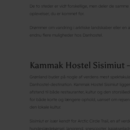
De to steder er vidt forskellige, men deler de sam
oplevelser, du er kommet for.
Drømmer om vandring i arktiske landskaber eller en akt
endnu flere muligheder hos Danhostel.
Kammak Hostel Sisimiut -
Grønland byder på nogle af verdens mest spektakulæ
Danhostel-destination. Kammak Hostel Sisimiut ligger
afstand til både restauranter, kultur og den storslåe
for både korte og længere ophold, uanset om rejsen g
den lokale kultur.
Sisimiut er især kendt for Arctic Circle Trail, en af
hundeslædekørsel, langrend, snescooter, kajaksejlads,