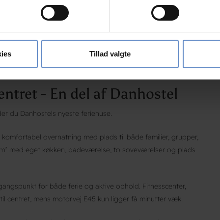
 baseret på en scanning af dens unikke karakteristika (fingerprin
ebsitet.
se vores indhold og annoncer, til at vise dig funktioner til sociale
oplysninger om din brug af vores hjemmeside med vores partnere i
ies
Tillad valgte
ysepartnere. Vores partnere kan kombinere disse data med andr
et fra din brug af deres tjenester.
ntret - En del af Danhostel
der du Danhostels nyeste feriehuse.
omfortabel overnatning med plads til både familier, grupper,
 m² med eget køkken, badeværelse, to soveværelser og plads
dgangspunkt for både ferie og aktive ophold. Fitnesscenter,
til centret, mens motorvej E45 kun ligger få minutter væk.