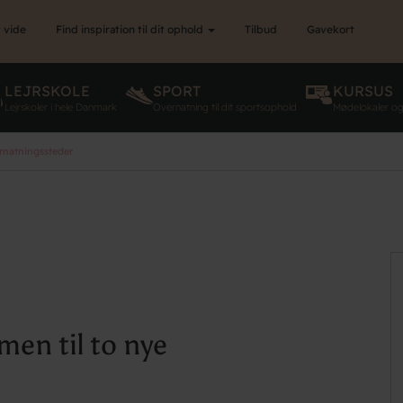
 vide
Find inspiration til dit ophold
Tilbud
Gavekort
LEJRSKOLE
SPORT
KURSUS
Lejrskoler i hele Danmark
Overnatning til dit sportsophold
Mødelokaler o
rnatningssteder
en til to nye