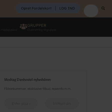
SØG
Opret Fordelskort
LOG IND
Søg
GRUPPER
g mødepakker
Overnatning til grupper
Modtag Danhostel nyhedsbrev
Få konkurrencer, eksklusive tilbud, rejseinfo m.m.