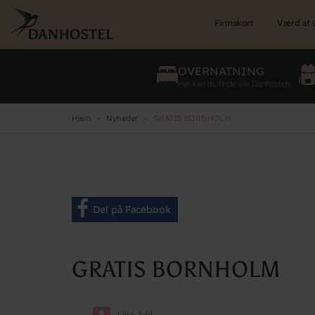
Skip
to
Firmakort
Værd at 
main
content
OVERNATNING
Her kan du finde alle Danhostels
Hjem
Nyheder
GRATIS BORNHOLM
Del på Facebook
GRATIS BORNHOLM
Line Juhl