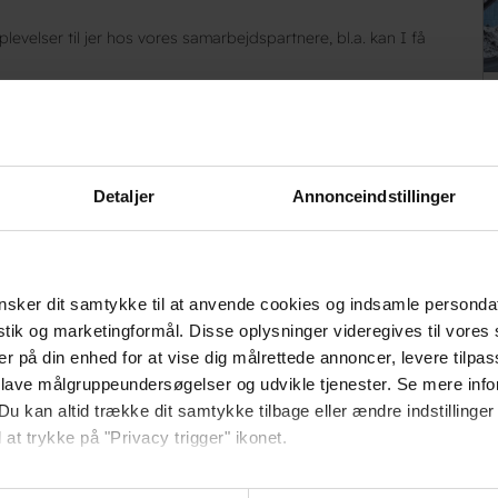
evelser til jer hos vores samarbejdspartnere, bl.a. kan I få
olm
tre og rundvisning
Detaljer
Annonceindstillinger
es løbende
HOLM.DK
sker dit samtykke til at anvende cookies og indsamle personda
istik og marketingformål. Disse oplysninger videregives til vore
kommentarer.
er på din enhed for at vise dig målrettede annoncer, levere tilpas
 lave målgruppeundersøgelser og udvikle tjenester. Se mere inf
Du kan altid trække dit samtykke tilbage eller ændre indstillinger
 at trykke på "Privacy trigger" ikonet.
så gerne: