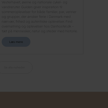
Vesterhavet, øerne og nationale cykel- og
vandreruter. Guiden giver inspiration til
sommeroplevelser for både familier, par, venner
og grupper, der ønsker ferie i Danmark med
nærvær, frihed og autentiske oplevelser. Find
overnatning og oplevelser hos Danhostel.dk –
tæt på mennesker, natur og steder med historie.
Læs mere
Se alle nyheder
n