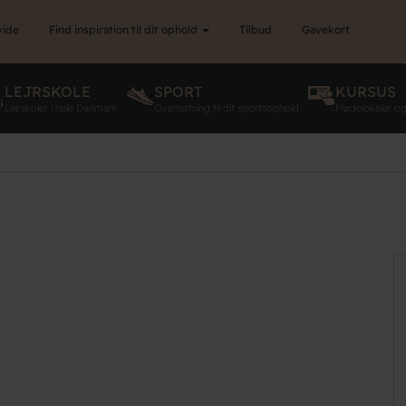
vide
Find inspiration til dit ophold
Tilbud
Gavekort
LEJRSKOLE
SPORT
KURSUS
Lejrskoler i hele Danmark
Overnatning til dit sportsophold
Mødelokaler o