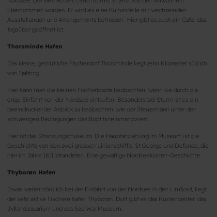
Nordsee. Der Betrieb des Leuchtturms ist jetzt von den Anwohnern
übernommen worden. Er wird als eine Kulturstelle mit wechselnden
Ausstellungen und Arrangements betrieben. Hier gibt es auch ein Cafe, das
tagsüber geöffnet ist.
Thorsminde Hafen
Das kleine, gemütliche Fischerdorf Thorsminde liegt zehn Kilometer südlich
von Fjaltring.
Hier kann man die kleinen Fischerboote beobachten, wenn sie durch die
enge Einfahrt von der Nordsee einlaufen. Besonders bei Sturm ist es ein
beeindruckender Anblick zu beobachten, wie der Steuermann unter den
schwierigen Bedingungen das Boot hineinmanövriert.
Hier ist das Strandungsmuseum. Die Hauptanziehung im Museum ist die
Geschichte von den zwei grossen Linienschiffe, St.George und Defence, die
hier im Jahre 1811 strandeten. Eine gewaltige Nordseeküsten-Geschichte.
Thyborøn Hafen
Etwas weiter nördlich bei der Einfahrt von der Nordsee in den Limfjord, liegt
der sehr aktive Fischereihafen Thyborøn. Dort gibt es das Küstencenter, das
Jyllandaquarium und das See War Museum.