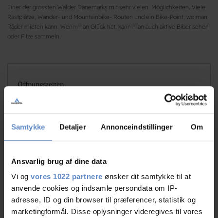
Einer der grössten Wälder Dänemarks mit sehr vielen Möglichkeiten. Viele
Rastplätze, Wander- und Mountainbike- Routen und ein Bike-Point, wo man
Räder mieten kann. Wenn man Glück hat, kann man auch aktive Biber sehen
oder Pilze sammeln.
Öffnungszeiten
Mandag til Søndag
01/01
-
31/12
(
Receptionen åben i højsæson(1600 - 18.00) - i ikke
højsæson efter aftale.
)
Samtykke
Detaljer
Annonceindstillinger
Om
Siehe Preise
Ansvarlig brug af dine data
Vi og
vores 1022 partnere
ønsker dit samtykke til at
anvende cookies og indsamle persondata om IP-
adresse, ID og din browser til præferencer, statistik og
Info
marketingformål. Disse oplysninger videregives til vores