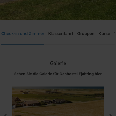
Danhostel Fjaltring
Check-in und Zimmer
Klassenfahrt
Gruppen
Kurse
T
Brauchen Sie Hilfe? rufen Sie:
+45 9788 7700
Galerie
Suche
Sehen Sie die Galerie für Danhostel Fjaltring hier