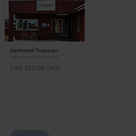
Danhostel Thyborøn
Harboørevej 10, 7680 Lemvig
FRA 250,00 DKK