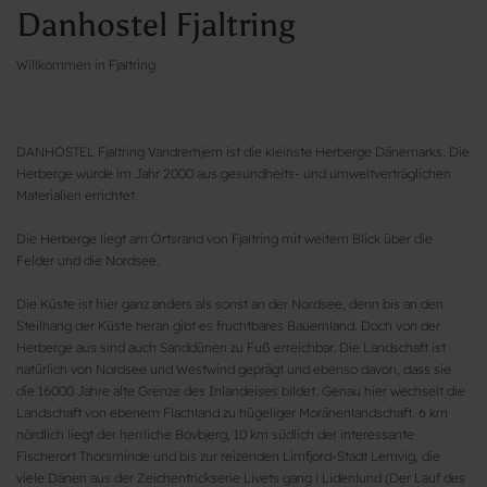
Danhostel Fjaltring
Willkommen in Fjaltring
DANHOSTEL Fjaltring Vandrerhjem ist die kleinste Herberge Dänemarks. Die
Herberge wurde im Jahr 2000 aus gesundheits- und umweltverträglichen
Materialien errichtet.
Die Herberge liegt am Ortsrand von Fjaltring mit weitem Blick über die
Felder und die Nordsee.
Die Küste ist hier ganz anders als sonst an der Nordsee, denn bis an den
Steilhang der Küste heran gibt es fruchtbares Bauernland. Doch von der
Herberge aus sind auch Sanddünen zu Fuß erreichbar. Die Landschaft ist
natürlich von Nordsee und Westwind geprägt und ebenso davon, dass sie
die 16000 Jahre alte Grenze des Inlandeises bildet. Genau hier wechselt die
Landschaft von ebenem Flachland zu hügeliger Moränenlandschaft. 6 km
nördlich liegt der herrliche Bovbjerg, 10 km südlich der interessante
Fischerort Thorsminde und bis zur reizenden Limfjord-Stadt Lemvig, die
viele Dänen aus der Zeichentrickserie Livets gang i Lidenlund (Der Lauf des