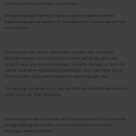
Lebens in Lidenlund) kennen, sind es 17 km .
Der Badestrand bei Fjaltring ist aufgrund seiner kinderfreundlichen
Badebedingungen der beliebteste Strandabschnitt in diesem Bereich der
Nordseeküste.
Fjaltring ist für sein aktives Vereinsleben und die vielen kulturellen
Aktivitäten bekannt. Im Kulturzentrum Tuskær gibt es das ganze Jahr
hindurch viele gute Kunstausstellungen, Konzerte, Vorträge u.a. Auch die
Galerie Tukak bietet regelmäßig Ausstellungen und in der Freien Schule
Fjaltring finden häufig unterschiedlichste Veranstaltungen statt.
Die Herberge hat keinen Kiosk, doch die örtlichen Geschäfte befinden sich
gleich neben der Jugendherberge.
Die Herberge wurde auf Initiative der Ortsbewohner errichtet und wird als
einzige Herberge des Landes von einer Vereinsleitung und vielen
freiwilligen Helfern betrieben.