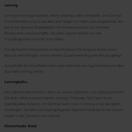
Lemvig
Lemvig ist eine gemütliche, kleine Stadt aus dem Mittelalter. Ihre Zeit als
Fischereihafen ist zu Ende,aber jetzt liegen im Hafen viele Segelboote. Am
Kai ist ein grosses Skatergebiet, ein Kinderspielplatz und mehrere
Restaurants und Geschäfte. Die alten Gassen führen von der
Fussgängerzone hinunter zum Hafen.
Für die Kunstinteressierten ist das Museeum für religiöse Kunst einen
Besuch wert.Religiös wird in diesem Zusammenhang sehr frei ausgelegt.
Ausserhalb der Schulferien kann man mehrmals am Tag kostenlos mit dem
Bus nach Lemvig fahren.
Lemvigbahn.
Der nächste Bahnhof ist in Ramme, etwa 6 Kilometer von Fjaltring entfernt.
Die Bahn fährt zwischen Vemb- Lemvig –Thyborøn. Die Fahrt ist ein
spektakuläres Erlebnis. Im Sommer kann man in Lemvig in die Bergbahn
umsteigen. Sie fährt vom hochgelegenen Bahnhof hinab durch die steilen
Hügel in das Zentrum von Lemvig.
Klosterhede Wald