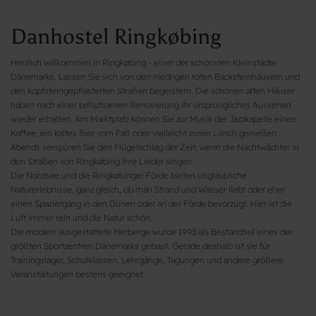
Danhostel Ringkøbing
Herzlich willkommen in Ringkøbing - einer der schönsten Kleinstädte
Dänemarks. Lassen Sie sich von den niedrigen roten Backsteinhäusern und
den kopfsteingepflasterten Straßen begeistern. Die schönen alten Häuser
haben nach einer behutsamen Renovierung ihr ursprüngliches Aussehen
wieder erhalten. Am Marktplatz können Sie zur Musik der Jazzkapelle einen
Kaffee, ein kaltes Bier vom Faß oder vielleicht einen Lunch genießen.
Abends verspüren Sie den Flügelschlag der Zeit, wenn die Nachtwächter in
den Straßen von Ringkøbing ihre Lieder singen.
Die Nordsee und die Ringkøbinger Förde bieten unglaubliche
Naturerlebnisse, ganz gleich, ob man Strand und Wasser liebt oder eher
einen Spaziergang in den Dünen oder an der Förde bevorzugt. Hier ist die
Luft immer rein und die Natur schön.
Die modern ausgestattete Herberge wurde 1993 als Bestandteil eines der
größten Sportzentren Dänemarks gebaut. Gerade deshalb ist sie für
Trainingslager, Schulklassen, Lehrgänge, Tagungen und andere größere
Veranstaltungen bestens geeignet.