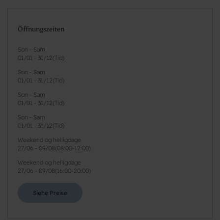
Öffnungszeiten
Son - Sam
01/01
-
31/12
(
Tid
)
Son - Sam
01/01
-
31/12
(
Tid
)
Son - Sam
01/01
-
31/12
(
Tid
)
Son - Sam
01/01
-
31/12
(
Tid
)
Weekend og helligdage
27/06
-
09/08
(
08:00-12:00
)
Weekend og helligdage
27/06
-
09/08
(
16:00-20:00
)
Siehe Preise