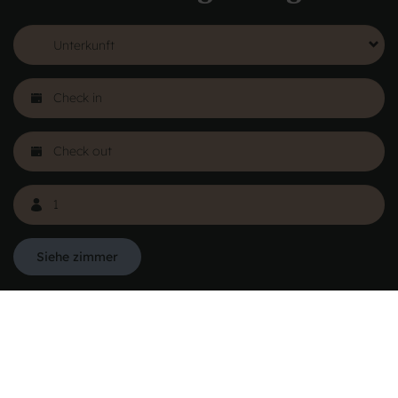
Harboørevej 10, 7680 Lemvig
FRA 250,00 DKK
Mehr sehen
Siehe zimmer