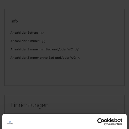
Info
Anzahl der Betten
82
Anzahl der Zimmer
25
Anzahl der Zimmer mit Bad und/oder WC
20
Anzahl der Zimmer ohne Bad und/oder WC
5
Einrichtungen
Hunde willkommen
Minigolf