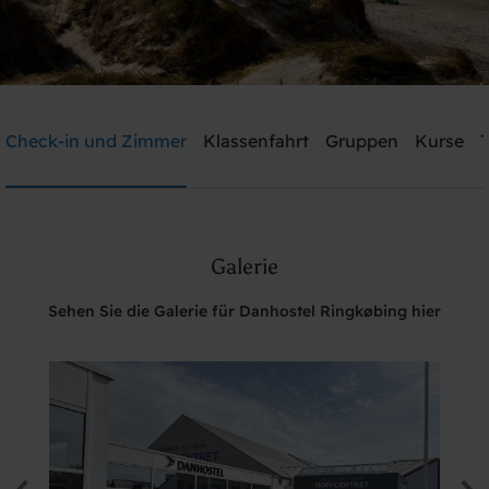
Danhostel Ringkøbing
Check-in und Zimmer
Klassenfahrt
Gruppen
Kurse
T
Brauchen Sie Hilfe? rufen Sie:
+45 9732 2455
Galerie
Suche
Sehen Sie die Galerie für Danhostel Ringkøbing hier