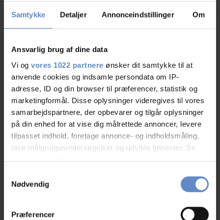
Samtykke
Detaljer
Annonceindstillinger
Om
Mehr sehen
Ansvarlig brug af dine data
Vi og
vores 1022 partnere
ønsker dit samtykke til at
RATINGS
anvende cookies og indsamle persondata om IP-
adresse, ID og din browser til præferencer, statistik og
marketingformål. Disse oplysninger videregives til vores
samarbejdspartnere, der opbevarer og tilgår oplysninger
9,12
på din enhed for at vise dig målrettede annoncer, levere
tilpasset indhold, foretage annonce- og indholdsmåling,
lave målgruppeundersøgelser og udvikle tjenester. Se
9,12 von 10
mere information under
indstillinger
og i vores
Basierend auf 188 Bewertungen
persondatapolitik. Du kan altid trække dit samtykke
Samtykkevalg
tilbage eller ændre indstillinger fra vores
Nødvendig
"Cookiedeklaration", eller ved at trykke på "Privacy
Mehr sehen
trigger" ikonet.
Præferencer