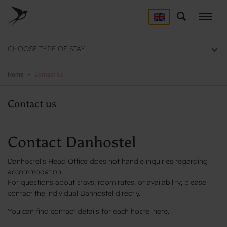
Skip
to
Search
ACCOMMODATION
main
content
Here you will find a list of all our hostels
CHOOSE TYPE OF STAY
GROUP DEALS
Group section
Home
Contact Us
BACKPACKER
Contact us
Backpacker section
Contact Danhostel
Danhostel’s Head Office does not handle inquiries regarding
accommodation.
For questions about stays, room rates, or availability, please
contact the individual Danhostel directly.
You can find contact details for each hostel here.