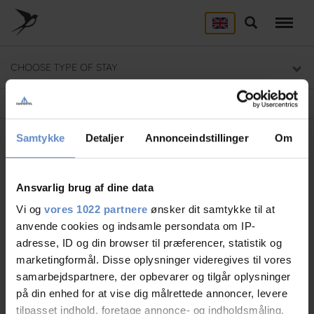
Skip
to
Search
ACCOMMODATION
main
content
Here you will find a list of all our hostels
CHOOSE TYPE OF STAY
GROUP DEALS
Group section
Home
Photo Gallery
BACKPACKER
Samtykke
Detaljer
Annonceindstillinger
Om
Backpacker section
Menu
Ansvarlig brug af dine data
Photo Gallery
Vi og
vores 1022 partnere
ønsker dit samtykke til at
anvende cookies og indsamle persondata om IP-
adresse, ID og din browser til præferencer, statistik og
marketingformål. Disse oplysninger videregives til vores
samarbejdspartnere, der opbevarer og tilgår oplysninger
på din enhed for at vise dig målrettede annoncer, levere
tilpasset indhold, foretage annonce- og indholdsmåling,