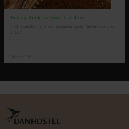
Friday Rock in Tivoli Gardens
Tivoli is one Denmark's best amusement parks. The Park opens April
6, 2017.
READ MORE