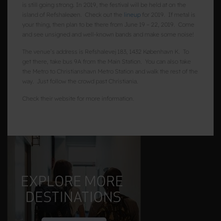
is still going strong. In 2019, the festival will be held at on the
island of Refshaleøen. Check out the
lineup
for 2019. If metal is
your thing, then plan to be there from June 19 – 22, 2019. Come
and see unsigned and well-known bands and make some noise!
The venue’s address is Refshalevej 183, 1432 København K. To
get there, take bus 9A from the Main Station. You can also take
the Metro to Christianshavn Metro Station and walk the rest of the
way. Just follow the crowd past Christiania.
Check their website for more information.