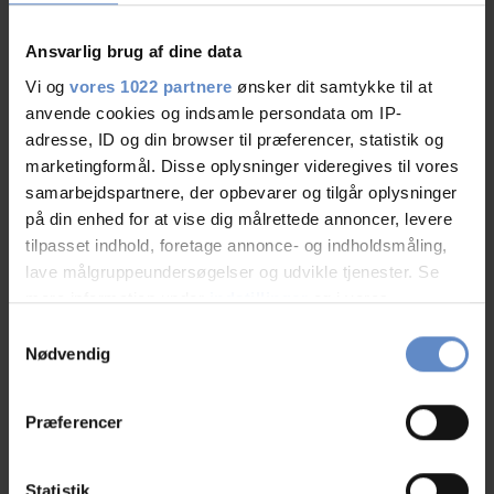
Ansvarlig brug af dine data
Vi og
vores 1022 partnere
ønsker dit samtykke til at
Deepa
anvende cookies og indsamle persondata om IP-
Family with children, DK
adresse, ID og din browser til præferencer, statistik og
marketingformål. Disse oplysninger videregives til vores
samarbejdspartnere, der opbevarer og tilgår oplysninger
28.Jul.2026
10,00 out of 10
på din enhed for at vise dig målrettede annoncer, levere
tilpasset indhold, foretage annonce- og indholdsmåling,
lave målgruppeundersøgelser og udvikle tjenester. Se
mere information under
indstillinger
og i vores
persondatapolitik. Du kan altid trække dit samtykke
Samtykkevalg
tilbage eller ændre indstillinger fra vores
Rajendra
Nødvendig
Family with children, DK
"Cookiedeklaration", eller ved at trykke på "Privacy
trigger" ikonet.
Præferencer
27.Jul.2026
9,17 out of 10
Hvis du tillader det, vil vi også gerne:
Indsamle præcise oplysninger om din placering,
Statistik