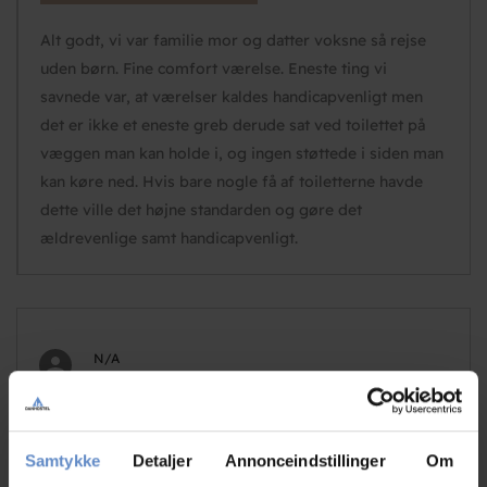
Alt godt, vi var familie mor og datter voksne så rejse
uden børn. Fine comfort værelse. Eneste ting vi
savnede var, at værelser kaldes handicapvenligt men
det er ikke et eneste greb derude sat ved toilettet på
væggen man kan holde i, og ingen støttede i siden man
kan køre ned. Hvis bare nogle få af toiletterne havde
dette ville det højne standarden og gøre det
ældrevenlige samt handicapvenligt.
N/A
Couple, DK
01.Aug.2026
10,00 out of 10
Samtykke
Detaljer
Annonceindstillinger
Om