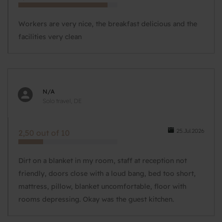
Workers are very nice, the breakfast delicious and the
facilities very clean
N/A
Solo travel, DE
25.Jul.2026
2,50 out of 10
Dirt on a blanket in my room, staff at reception not
friendly, doors close with a loud bang, bed too short,
mattress, pillow, blanket uncomfortable, floor with
rooms depressing. Okay was the guest kitchen.