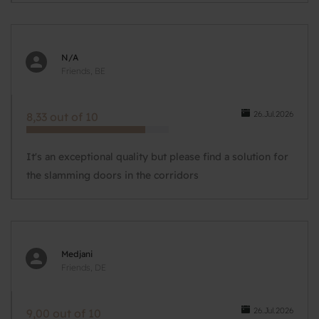
N/A
Friends, BE
26.Jul.2026
8,33 out of 10
It's an exceptional quality but please find a solution for
the slamming doors in the corridors
Medjani
Friends, DE
26.Jul.2026
9,00 out of 10