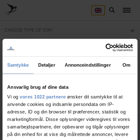
Skip
to
Search
ACCOMMODATION
main
content
Here you will find a list of all our hostels
CHOOSE TYPE OF STAY
GROUP DEALS
Group section
Danhostel Haderslev
Need help? Ring:
+45 7452 1347
BACKPACKER
Samtykke
Detaljer
Annonceindstillinger
Om
Backpacker section
Ansvarlig brug af dine data
Search
Vi og
vores 1022 partnere
ønsker dit samtykke til at
anvende cookies og indsamle persondata om IP-
adresse, ID og din browser til præferencer, statistik og
marketingformål. Disse oplysninger videregives til vores
samarbejdspartnere, der opbevarer og tilgår oplysninger
Select room
på din enhed for at vise dig målrettede annoncer, levere
1