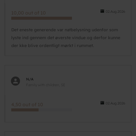
02.Aug.2026
10,00 out of 10
Det eneste generende var natbelysning udenfor som
lyste ind gennem det øverste vindue og derfor kunne
der kke blive ordentligt mørkt i rummet.
N/A
Family with children, SE
02.Aug.2026
4,50 out of 10