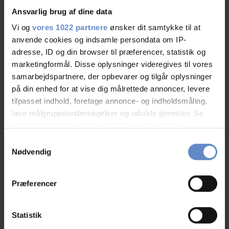
vurdering kan derfor ikke bruges til at vurdere de
Ansvarlig brug af dine data
praktiske faciliteter.
Vi og
vores 1022 partnere
ønsker dit samtykke til at
anvende cookies og indsamle persondata om IP-
Danhostel Helsingør
adresse, ID og din browser til præferencer, statistik og
marketingformål. Disse oplysninger videregives til vores
Jeg er ked af den oplevelse du har haft, hvor har du
samarbejdspartnere, der opbevarer og tilgår oplysninger
mailet til? vores mailboks bliver tømt hver dag og der
på din enhed for at vise dig målrettede annoncer, levere
ligger intet fra dig, ej hellere i vores spamfilter. Glad
for du fik hjælp telefonisk.
tilpasset indhold, foretage annonce- og indholdsmåling,
lave målgruppeundersøgelser og udvikle tjenester. Se
mere information under
indstillinger
og i vores
persondatapolitik. Du kan altid trække dit samtykke
Samtykkevalg
tilbage eller ændre indstillinger fra vores
Nødvendig
"Cookiedeklaration", eller ved at trykke på "Privacy
N/A
Couple, DE
trigger" ikonet.
Præferencer
Hvis du tillader det, vil vi også gerne:
04.Aug.2026
10,00 out of 10
Indsamle præcise oplysninger om din placering,
Statistik
der kan være nøjagtig inden for få meter