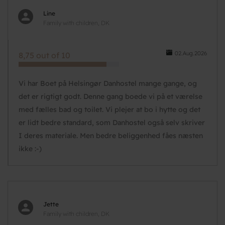
Line
Family with children, DK
02.Aug.2026
8,75 out of 10
Vi har Boet på Helsingør Danhostel mange gange, og
det er rigtigt godt. Denne gang boede vi på et værelse
med fælles bad og toilet. Vi plejer at bo i hytte og det
er lidt bedre standard, som Danhostel også selv skriver
I deres materiale. Men bedre beliggenhed fåes næsten
ikke :-)
Jette
Family with children, DK