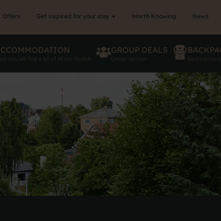
Offers
Get inspired for your stay
Worth Knowing
News
ACCOMMODATION
GROUP DEALS
BACKPA
re you will find a list of all our hostels
Group section
Backpacker s