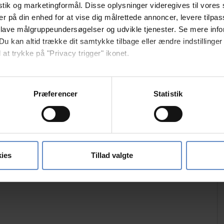
istik og marketingformål. Disse oplysninger videregives til vore
er på din enhed for at vise dig målrettede annoncer, levere tilpas
 lave målgruppeundersøgelser og udvikle tjenester. Se mere inf
Du kan altid trække dit samtykke tilbage eller ændre indstillinger
 at trykke på "Privacy trigger" ikonet.
Free parking
så gerne:
sninger om din placering, der kan være nøjagtig inden for få me
Præferencer
Statistik
 baseret på en scanning af dens unikke karakteristika (fingerprin
ebsitet.
se vores indhold og annoncer, til at vise dig funktioner til sociale
oplysninger om din brug af vores hjemmeside med vores partnere i
ies
Tillad valgte
ysepartnere. Vores partnere kan kombinere disse data med andr
et fra din brug af deres tjenester.