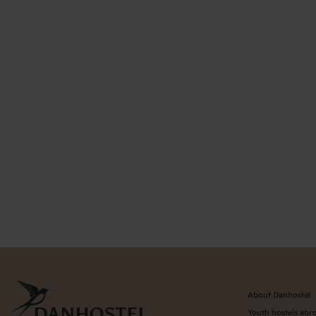
About Danhostel
Youth hostels abr