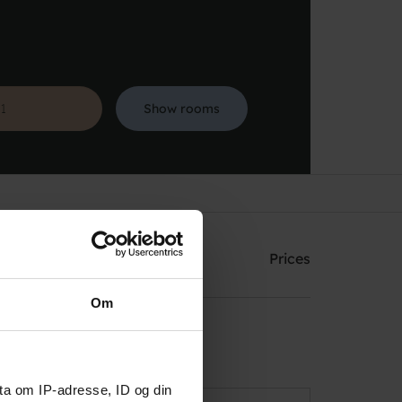
Show rooms
Search
ining
Facilities
Prices
Om
ta om IP-adresse, ID og din