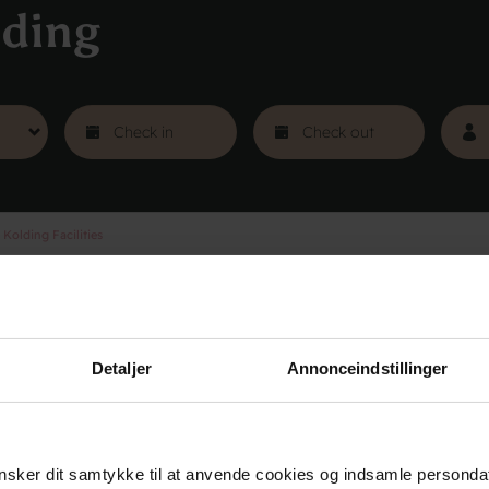
lding
Kolding Facilities
s
Groups
Courses
Tra
Detaljer
Annonceindstillinger
sker dit samtykke til at anvende cookies og indsamle personda