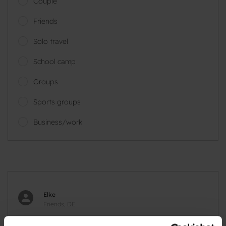
Couple
Friends
Solo travel
School camp
Groups
Sports groups
Business/work
Elke
Friends, DE