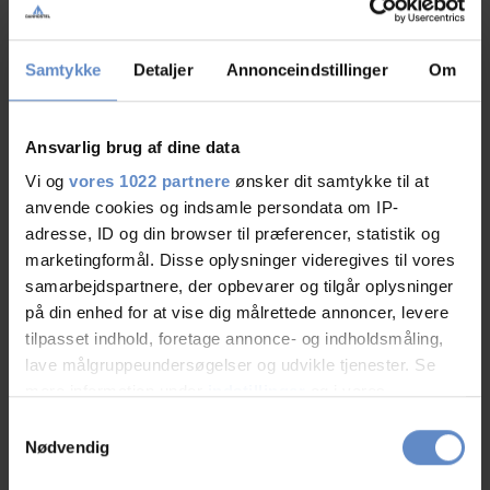
07.Aug.2026
10,00 out of 10
Samtykke
Detaljer
Annonceindstillinger
Om
Ansvarlig brug af dine data
Jeanet
Vi og
vores 1022 partnere
ønsker dit samtykke til at
Friends, DK
anvende cookies og indsamle persondata om IP-
adresse, ID og din browser til præferencer, statistik og
05.Aug.2026
marketingformål. Disse oplysninger videregives til vores
10,00 out of 10
samarbejdspartnere, der opbevarer og tilgår oplysninger
på din enhed for at vise dig målrettede annoncer, levere
Et fantastisk godt sted, flot udsigt, rummelig værelser
tilpasset indhold, foretage annonce- og indholdsmåling,
og vidunderlig hjemmelavet morgen mad.
lave målgruppeundersøgelser og udvikle tjenester. Se
mere information under
indstillinger
og i vores
persondatapolitik. Du kan altid trække dit samtykke
Samtykkevalg
tilbage eller ændre indstillinger fra vores
Nødvendig
"Cookiedeklaration", eller ved at trykke på "Privacy
Liensol