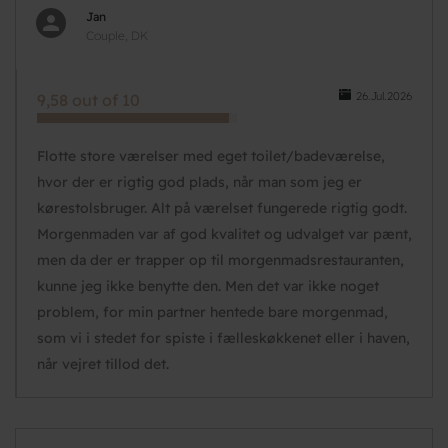
Jan
Couple, DK
26.Jul.2026
9,58 out of 10
Flotte store værelser med eget toilet/badeværelse,
hvor der er rigtig god plads, når man som jeg er
kørestolsbruger. Alt på værelset fungerede rigtig godt.
Morgenmaden var af god kvalitet og udvalget var pænt,
men da der er trapper op til morgenmadsrestauranten,
kunne jeg ikke benytte den. Men det var ikke noget
problem, for min partner hentede bare morgenmad,
som vi i stedet for spiste i fælleskøkkenet eller i haven,
når vejret tillod det.