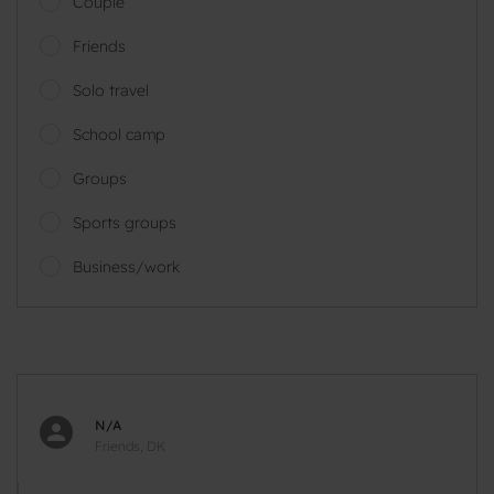
Couple
Friends
Solo travel
School camp
Groups
Sports groups
Business/work
N/A
Friends, DK