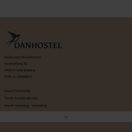
Danhostel Hovedkontor
Vodroffsvej 32
1900 Frederiksberg
CVR nr: 62568011
About Danhostel
Youth hostels abroad
Worth knowing - Hosteling
FAQ
Online Gallery
Danhostels in Jutland