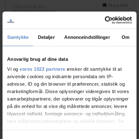
02.Aug.2026
7,00 out of 10
Samtykke
Detaljer
Annonceindstillinger
Om
N/A
Couple, DK
Ansvarlig brug af dine data
Vi og
vores 1022 partnere
ønsker dit samtykke til at
01.Aug.2026
7,50 out of 10
anvende cookies og indsamle persondata om IP-
adresse, ID og din browser til præferencer, statistik og
marketingformål. Disse oplysninger videregives til vores
samarbejdspartnere, der opbevarer og tilgår oplysninger
på din enhed for at vise dig målrettede annoncer, levere
tilpasset indhold, foretage annonce- og indholdsmåling,
N/A
lave målgruppeundersøgelser og udvikle tjenester. Se
Couple, DK
mere information under
indstillinger
og i vores
persondatapolitik. Du kan altid trække dit samtykke
Samtykkevalg