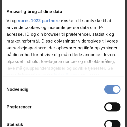
06.Aug.2026
9,17 out of 10
Ansvarlig brug af dine data
Vi og
vores 1022 partnere
ønsker dit samtykke til at
Eneste lille "minus" ved 6-personers værelse er, at der
anvende cookies og indsamle persondata om IP-
ikke var ret meget plads til bagage - men så ved vi, at vi
adresse, ID og din browser til præferencer, statistik og
skal have det med i overvejelserne til næste gang, vi
marketingformål. Disse oplysninger videregives til vores
kommer forbi :-)
samarbejdspartnere, der opbevarer og tilgår oplysninger
på din enhed for at vise dig målrettede annoncer, levere
tilpasset indhold, foretage annonce- og indholdsmåling,
lave målgruppeundersøgelser og udvikle tjenester. Se
mere information under
indstillinger
og i vores
N/A
Business/work, DK
persondatapolitik. Du kan altid trække dit samtykke
Samtykkevalg
tilbage eller ændre indstillinger fra vores
Nødvendig
"Cookiedeklaration", eller ved at trykke på "Privacy
06.Aug.2026
10,00 out of 10
trigger" ikonet.
Præferencer
Dejligt med nye kodelåse på dørene
Hvis du tillader det, vil vi også gerne:
Indsamle præcise oplysninger om din placering,
Statistik