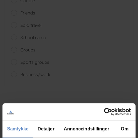
Couple
Friends
Solo travel
School camp
Groups
Sports groups
Business/work
Helle
Family with children, DK
Samtykke
Detaljer
Annonceindstillinger
Om