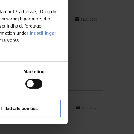
ta om IP-adresse, ID og din
s samarbejdspartnere, der
28.Jul.2026
set indhold, foretage
ormation under
indstillinger
 fra vores
g brændt mærker…
ter
Marketing
ting)
 medier og til at analysere
nden for sociale medier,
27.Jul.2026
Tillad alle cookies
e oplysninger, du har givet