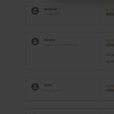
abdirisak
8,75
Couple, DK
Merete
9,50
Family with children, DK
Vi h
få s
Dorte
8,50
Couple, DK