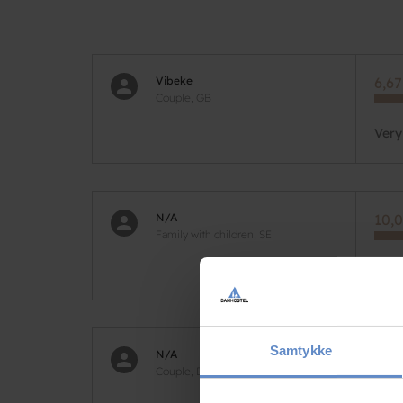
Vibeke
6,67
Couple, GB
Very
N/A
10,0
Family with children, SE
Supe
Samtykke
N/A
7,50
Couple, DK