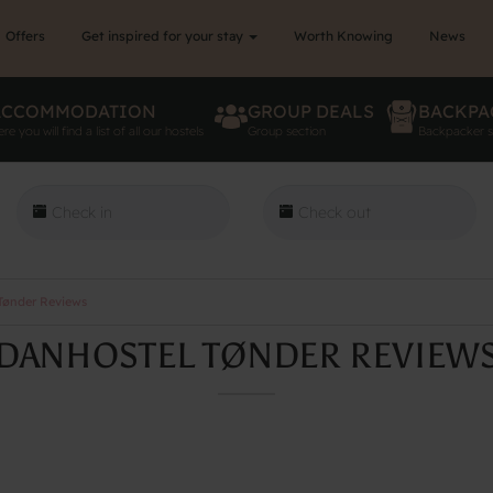
Offers
Get inspired for your stay
Worth Knowing
News
ACCOMMODATION
GROUP DEALS
BACKPA
re you will find a list of all our hostels
Group section
Backpacker s
Tønder Reviews
DANHOSTEL TØNDER REVIEW