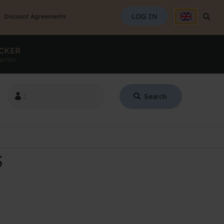
SEAR
LOG IN
Searc
Discount Agreements
CKER
ection
Search
S