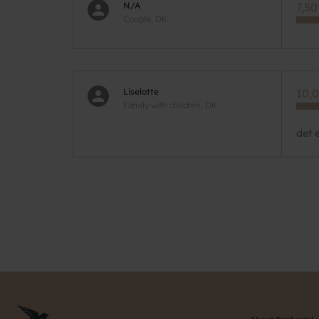
N/A
7,50
Couple, DK
Liselotte
10,0
Family with children, DK
det e
Pagination