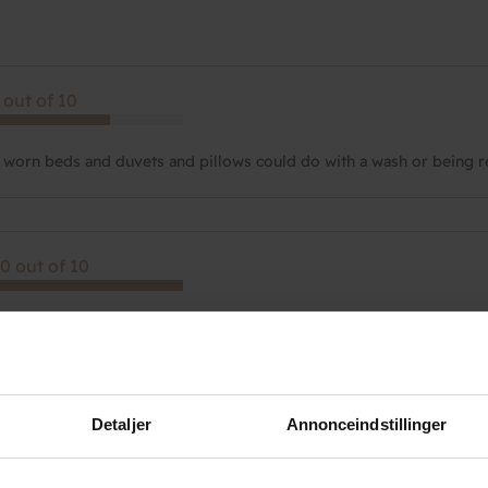
 out of 10
 worn beds and duvets and pillows could do with a wash or being rep
0 out of 10
r service og meget venlig og hjælpsom personale
Detaljer
Annonceindstillinger
 out of 10