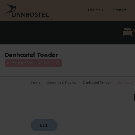
Skip
to
About Us
Contact
main
content
He
Danhostel Tønder
Need help? Ring:
+45 74722826
Home
Check In & Rooms
Danhostel Tønder
Danhostel 
Back