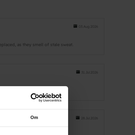
03.Aug.2026
laced, as they smell of stale sweat.
31.Jul.2026
Om
28.Jul.2026