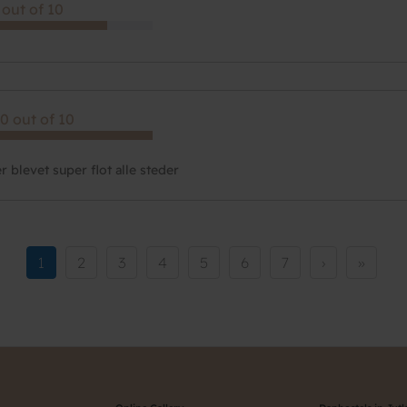
 out of 10
0 out of 10
r blevet super flot alle steder
Current
1
Page
2
Page
3
Page
4
Page
5
Page
6
Page
7
Next
›
Last
»
page
page
page