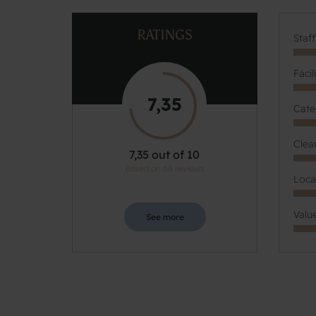
RATINGS
Staf
Facil
7,35
Cate
Clea
7,35 out of 10
Based on 68 reviews
Loca
Valu
See more