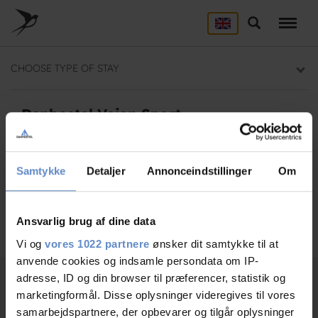
Skip
to
Search
ACCOMMODATION
main
content
Here you will find a list of all our hostels
CHOOSE TYPE OF STAY
GROUP DEALS
Group section
Danhostel Vejen Sport
Need help? Ring:
+45 7536 0500
BACKPACKER
Backpacker section
Samtykke
Detaljer
Annonceindstillinger
Om
Search
Ansvarlig brug af dine data
Vi og
vores 1022 partnere
ønsker dit samtykke til at
anvende cookies og indsamle persondata om IP-
adresse, ID og din browser til præferencer, statistik og
marketingformål. Disse oplysninger videregives til vores
Select room
1
samarbejdspartnere, der opbevarer og tilgår oplysninger