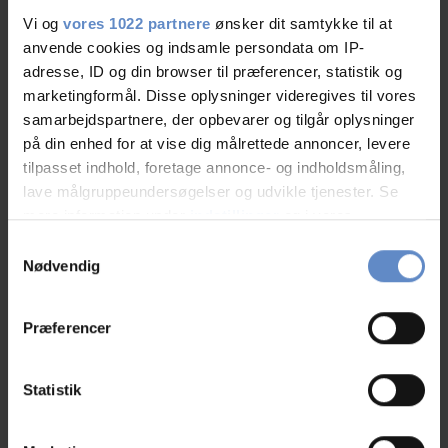
04.Aug.2026
5,83 out of 10
Vi og
vores 1022 partnere
ønsker dit samtykke til at
anvende cookies og indsamle persondata om IP-
adresse, ID og din browser til præferencer, statistik og
Manglede oplysninger om at det ikke var muligt at købe
marketingformål. Disse oplysninger videregives til vores
mad og drikke i weekenden. Og om det er muligt at
samarbejdspartnere, der opbevarer og tilgår oplysninger
vaske tøj.
på din enhed for at vise dig målrettede annoncer, levere
Vi var gående på hærvejen.
tilpasset indhold, foretage annonce- og indholdsmåling,
lave målgruppeundersøgelser og udvikle tjenester. Se
mere information under
indstillinger
og i vores
persondatapolitik. Du kan altid trække dit samtykke
Samtykkevalg
tilbage eller ændre indstillinger fra vores
Nødvendig
Kjeld
Friends, DK
"Cookiedeklaration", eller ved at trykke på "Privacy
trigger" ikonet.
Præferencer
03.Aug.2026
9,58 out of 10
Hvis du tillader det, vil vi også gerne:
Indsamle præcise oplysninger om din placering,
Statistik
der kan være nøjagtig inden for få meter
Identificere din enhed baseret på en scanning af