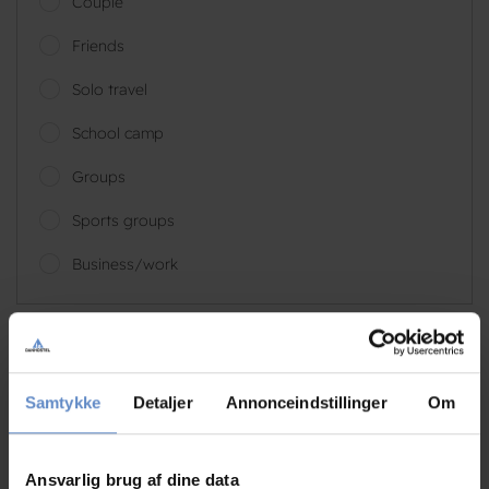
Couple
Friends
Solo travel
School camp
Groups
Sports groups
Business/work
Samtykke
Detaljer
Annonceindstillinger
Om
Dorthe
Couple, DK
Ansvarlig brug af dine data