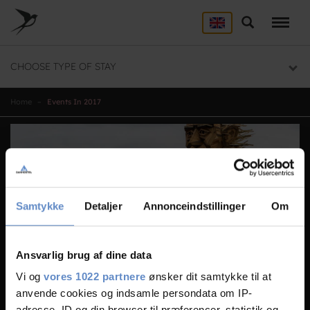
Skip
to
Search
ACCOMMODATION
main
content
Here you will find a list of all our hostels
CHOOSE TYPE OF STAY
GROUP DEALS
Group section
Home
Events In 2017
BACKPACKER
Backpacker section
Samtykke
Detaljer
Annonceindstillinger
Om
Ansvarlig brug af dine data
2
Vi og
vores 1022 partnere
ønsker dit samtykke til at
Events in 2017
anvende cookies og indsamle persondata om IP-
JAN
adresse, ID og din browser til præferencer, statistik og