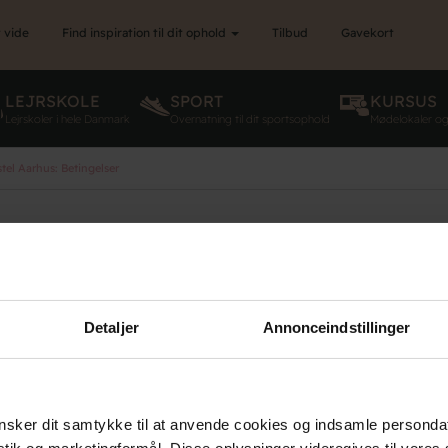
 vide
Find inspiration til dit ophold
Tilbud
Gavekort
LEJRSKOLE
SPORT
KURSUS
Lejrskoler i hele Danmark
Overnatning til dit sportsophold
Mødelokaler o
el Aarhus: Betingelser
landet
Organisation (hovedkontor)
Danhostels på Fy
Detaljer
Annonceindstillinger
Værd at vide om Danhostel
Danhostels på Sjæ
Bliv nyt Danhostel
Danhostels i Jylla
Persondatapolitik
Danhostels på Bo
Ofte stillede spørgsmål - FAQ
Danhostels i Køb
sker dit samtykke til at anvende cookies og indsamle personda