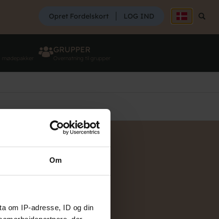
SØG
Opret Fordelskort
LOG IND
Søg
GRUPPER
g mødepakker
Overnatning til grupper
n
Om
lland
nd
rnholm
enhavn
ta om IP-adresse, ID og din