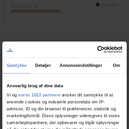
07.Aug.2026
8,50 ud af 10
Betinna
Par, DK
Samtykke
Detaljer
Annonceindstillinger
Om
27.Jul.2026
8,33 ud af 10
God og hjælp som været
Ansvarlig brug af dine data
Vi og
vores 1022 partnere
ønsker dit samtykke til at
anvende cookies og indsamle persondata om IP-
adresse, ID og din browser til præferencer, statistik og
marketingformål. Disse oplysninger videregives til vores
N/A
samarbejdspartnere, der opbevarer og tilgår oplysninger
Solo-rejsende, DK