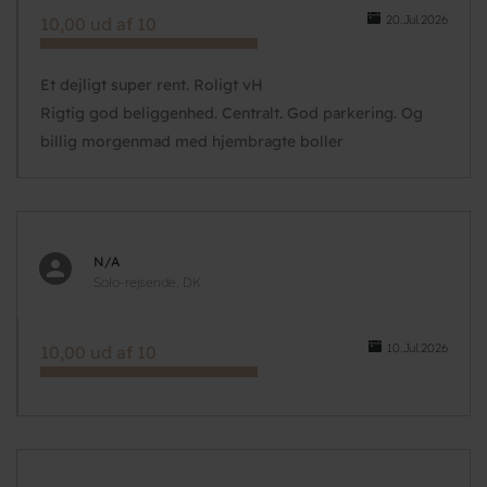
20.Jul.2026
10,00 ud af 10
Et dejligt super rent. Roligt vH
Rigtig god beliggenhed. Centralt. God parkering. Og
billig morgenmad med hjembragte boller
N/A
Solo-rejsende, DK
10.Jul.2026
10,00 ud af 10