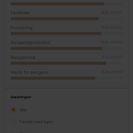
Faciliteter
8,65 ud af 10
Forplejning
8,85 ud af 10
Rengøringsstandard
8,96 ud af 10
Beliggenhed
9,32 ud af 10
Valuta for pengene
8,28 ud af 10
Gæstetyper
Alle
Familie med børn