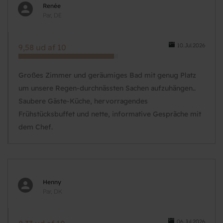
Renée
Par, DE
10.Jul.2026
9,58 ud af 10
Großes Zimmer und geräumiges Bad mit genug Platz
um unsere Regen-durchnässten Sachen aufzuhängen..
Saubere Gäste-Küche, hervorragendes
Frühstücksbuffet und nette, informative Gespräche mit
dem Chef.
Henny
Par, DK
06.Jul.2026