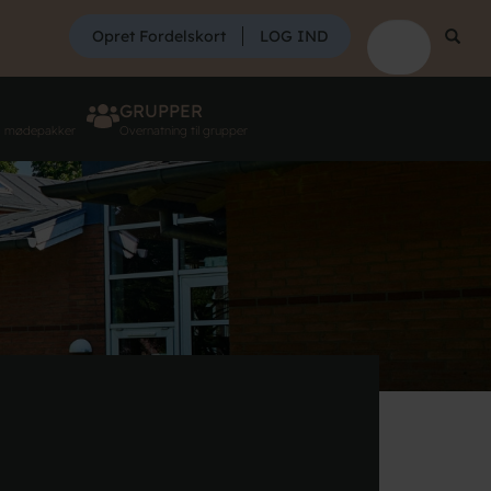
SØG
Opret Fordelskort
LOG IND
Søg
GRUPPER
g mødepakker
Overnatning til grupper