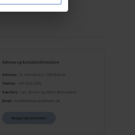
e oplysninger, du har givet
Adresse og kontaktinformation
Adresse
Dr. Arendsvej 2, 7330 Brande
Telefon
+45 2126 0786
Vært(er)
Lars Jensen og Martin Blomstrand
Email
mail@brandevandrehjem.dk
Besøg hjemmesiden