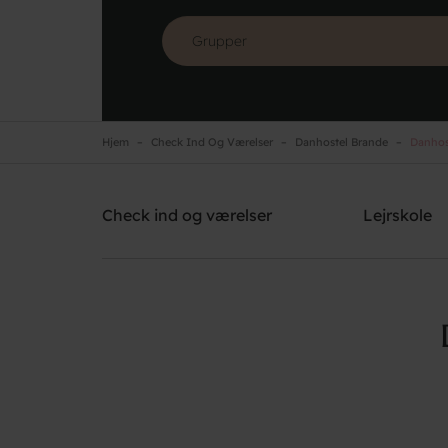
Hjem
Check Ind Og Værelser
Danhostel Brande
Danhos
Danhostel Brande
Brug for hjælp? Ring
+45 2126 0786
Check ind og værelser
Lejrskole