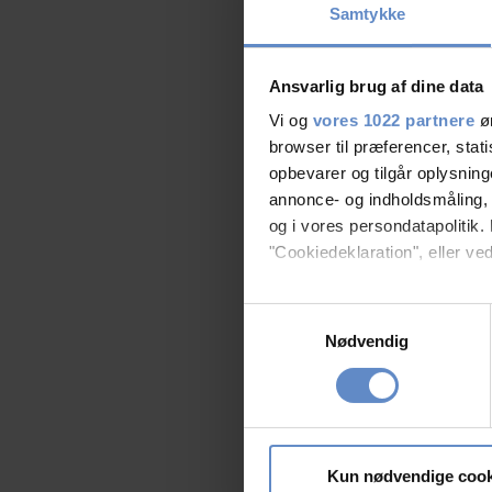
Samtykke
Ansvarlig brug af dine data
Vi og
vores 1022 partnere
øn
browser til præferencer, stat
opbevarer og tilgår oplysning
annonce- og indholdsmåling,
og i vores persondatapolitik. 
"Cookiedeklaration", eller ved
Hvis du tillader det, vil vi og
Samtykkevalg
Indsamle præcise oply
Nødvendig
Identificere din enhed
Dine valg anvendes på hele w
Vi bruger cookies til at tilpas
vores trafik. Vi deler også 
Kun nødvendige cook