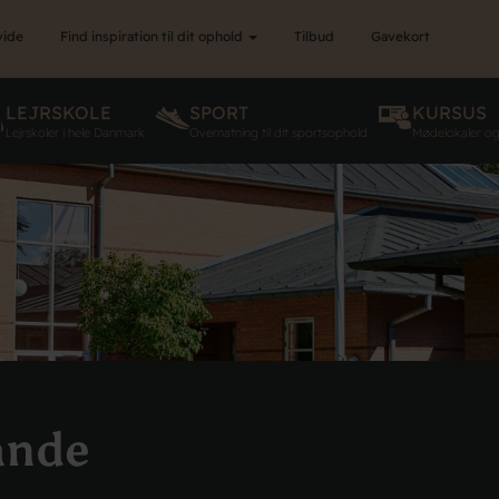
vide
Find inspiration til dit ophold
Tilbud
Gavekort
LEJRSKOLE
SPORT
KURSUS
Lejrskoler i hele Danmark
Overnatning til dit sportsophold
Mødelokaler o
ande