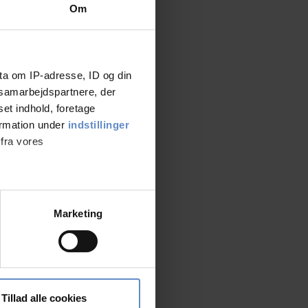
Om
ta om IP-adresse, ID og din
s samarbejdspartnere, der
set indhold, foretage
ormation under
indstillinger
 fra vores
ter
Marketing
ting)
 medier og til at analysere
nden for sociale medier,
Tillad alle cookies