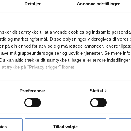
Detaljer
Annonceindstillinger
sker dit samtykke til at anvende cookies og indsamle personda
istik og marketingformål. Disse oplysninger videregives til vore
er på din enhed for at vise dig målrettede annoncer, levere tilpas
 lave målgruppeundersøgelser og udvikle tjenester. Se mere inf
Du kan altid trække dit samtykke tilbage eller ændre indstillinger
 at trykke på "Privacy trigger" ikonet.
så gerne:
sninger om din placering, der kan være nøjagtig inden for få me
Præferencer
Statistik
 baseret på en scanning af dens unikke karakteristika (fingerprin
ebsitet.
se vores indhold og annoncer, til at vise dig funktioner til sociale
oplysninger om din brug af vores hjemmeside med vores partnere i
ies
Tillad valgte