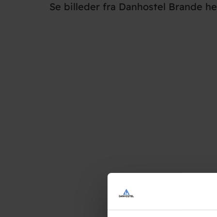
Se billeder fra Danhostel Brande he