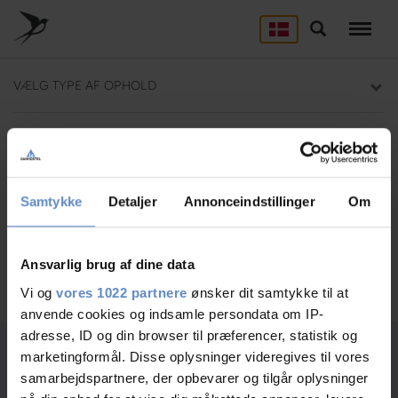
Skip
to
Søg
LEJRSKOLE
main
content
Lejrskoler i hele Danmark
VÆLG TYPE AF OPHOLD
SPORT
Overnatning til dit sportsophold
Danhostel Helsingør
Brug for hjælp? Ring
+45 4928 4949
KURSUS
Mødelokaler og mødepakker
Samtykke
Detaljer
Annonceindstillinger
Om
GRUPPER
Overnatning til grupper
Ansvarlig brug af dine data
Søg
Vi og
vores 1022 partnere
ønsker dit samtykke til at
anvende cookies og indsamle persondata om IP-
adresse, ID og din browser til præferencer, statistik og
marketingformål. Disse oplysninger videregives til vores
samarbejdspartnere, der opbevarer og tilgår oplysninger
Ledige værelser
1