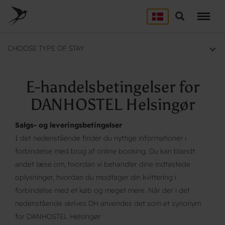
Skip
to
Søg
LEJRSKOLE
main
content
Lejrskoler i hele Danmark
CHOOSE TYPE OF STAY
SPORT
Overnatning til dit sportsophold
E-handelsbetingelser for
KURSUS
DANHOSTEL Helsingør
Mødelokaler og mødepakker
Salgs- og leveringsbetingelser
GRUPPER
I det nedenstående finder du nyttige informationer i
Overnatning til grupper
forbindelse med brug af online booking. Du kan blandt
andet læse om, hvordan vi behandler dine indtastede
oplysninger, hvordan du modtager din kvittering i
forbindelse med et køb og meget mere. Når der i det
nedenstående skrives DH anvendes det som et synonym
for DANHOSTEL Helsingør