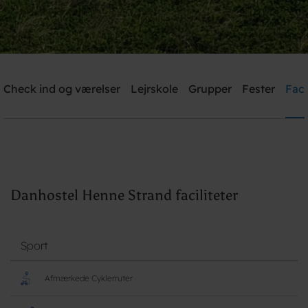
Danhostel Henne Strand
Check ind og værelser
Lejrskole
Grupper
Fester
Faci
Brug for hjælp? Ring
+45 52 19 14 18 / +45 28 90 82 97
Søg
Danhostel Henne Strand faciliteter
Sport
Afmærkede Cyklerruter