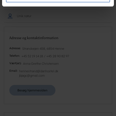
de har indsamlet fra din brug af deres tjenester.
Strand/badesø
Unik natur
Adresse og kontaktinformation
Adresse
Strandvejen 458, 6854 Henne
Telefon
+45 52 19 14 18 / +45 28 90 82 97
Vært(er)
Anna Grethe Christensen
Email
hennestrand@danhostel.dk
jbjagc@gmail.com
Besøg hjemmesiden