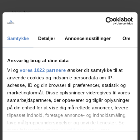
Udendørs
Gårdhave
Samtykke
Detaljer
Annonceindstillinger
Om
Vandrerhjems faciliteter
Ansvarlig brug af dine data
Gratis wifi
Vi og
vores 1022 partnere
ønsker dit samtykke til at
anvende cookies og indsamle persondata om IP-
Børnevenligt/familievenligt
adresse, ID og din browser til præferencer, statistik og
marketingformål. Disse oplysninger videregives til vores
Gratis parkering
samarbejdspartnere, der opbevarer og tilgår oplysninger
på din enhed for at vise dig målrettede annoncer, levere
Grill og grillplads
tilpasset indhold, foretage annonce- og indholdsmåling,
lave målgruppeundersøgelser og udvikle tjenester. Se
Gæstekøkken
mere information under
indstillinger
og i vores
persondatapolitik. Du kan altid trække dit samtykke
Samtykkevalg