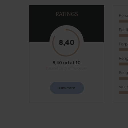
RATINGS
Pers
Facil
8,40
Forp
Reng
8,40 ud af 10
Baseret på 15 anmeldelser
Beli
Valu
Læs mere