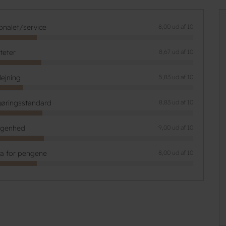
onalet/service
8,00 ud af 10
iteter
8,67 ud af 10
lejning
5,83 ud af 10
øringsstandard
8,83 ud af 10
ggenhed
9,00 ud af 10
ta for pengene
8,00 ud af 10