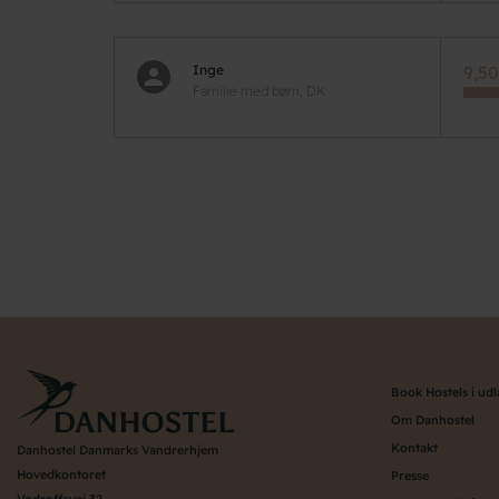
Inge
9,50
Familie med børn, DK
Pagination
Book Hostels i ud
Om Danhostel
Kontakt
Danhostel Danmarks Vandrerhjem
Hovedkontoret
Presse