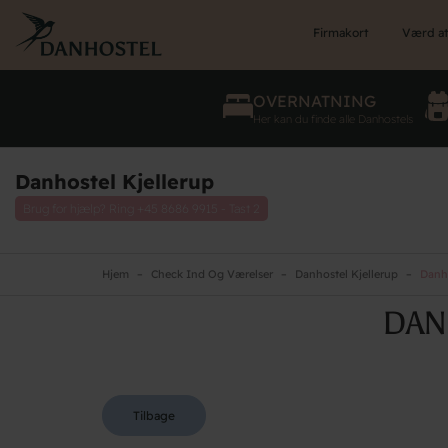
Skip
to
Firmakort
Værd at
main
content
OVERNATNING
Her kan du finde alle Danhostels
Danhostel Kjellerup
Brug for hjælp? Ring
+45 8686 9915 - Tast 2
Hjem
Check Ind Og Værelser
Danhostel Kjellerup
Danho
DAN
Tilbage