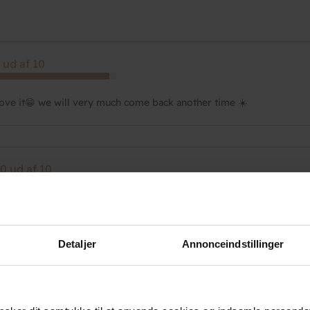
 ud af 10
ove it😁 we will very much come back another time ☀️
0 ud af 10
Detaljer
Annonceindstillinger
 ud af 10