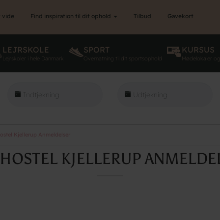
 vide
Find inspiration til dit ophold
Tilbud
Gavekort
LEJRSKOLE
SPORT
KURSUS
Lejrskoler i hele Danmark
Overnatning til dit sportsophold
Mødelokaler o
stel Kjellerup Anmeldelser
HOSTEL KJELLERUP ANMELDE