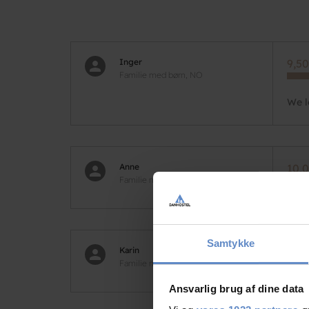
Inger
9,50
Familie med børn, NO
We l
Anne
10,0
Familie med børn, DK
Samtykke
Karin
8,00
Familie med børn, DK
Ansvarlig brug af dine data