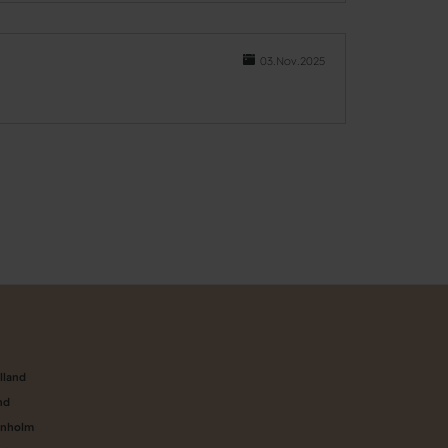
03.Nov.2025
n
lland
nd
rnholm