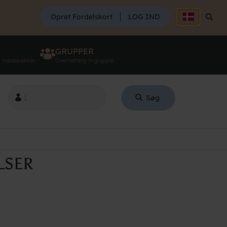
SØG
Opret Fordelskort
LOG IND
Søg
GRUPPER
g mødepakker
Overnatning til grupper
Søg
LSER